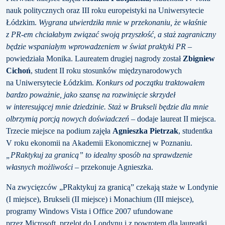
nauk politycznych oraz III roku europeistyki na Uniwersytecie
Łódzkim.
Wygrana utwierdziła mnie w przekonaniu, że właśnie
z PR-em chciałabym związać swoją przyszłość, a staż zagraniczny
będzie wspaniałym wprowadzeniem w świat praktyki PR
–
powiedziała Monika. Laureatem drugiej nagrody został
Zbigniew
Cichoń
, student II roku stosunków międzynarodowych
na Uniwersytecie Łódzkim.
Konkurs od początku traktowałem
bardzo poważnie, jako szansę na rozwinięcie skrzydeł
w interesującej mnie dziedzinie. Staż w Brukseli będzie dla mnie
olbrzymią porcją nowych doświadczeń
– dodaje laureat II miejsca.
Trzecie miejsce na podium zajęła
Agnieszka Pietrzak
, studentka
V roku ekonomii na Akademii Ekonomicznej w Poznaniu.
„PRaktykuj za granicą” to idealny sposób na sprawdzenie
własnych możliwości
– przekonuje Agnieszka.
Na zwycięzców „PRaktykuj za granicą” czekają staże w Londynie
(I miejsce), Brukseli (II miejsce) i Monachium (III miejsce),
programy Windows Vista i Office 2007 ufundowane
przez Microsoft, przelot do Londynu i z powrotem dla laureatki