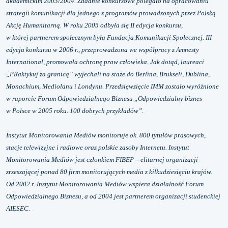
akademickim 2003/2004. Zadanie konkursowe polegało na opracowaniu
strategii komunikacji dla jednego z programów prowadzonych przez Polską
Akcję Humanitarną. W roku 2005 odbyła się II edycja konkursu,
w której partnerem społecznym była Fundacja Komunikacji Społecznej. III
edycja konkursu w 2006 r., przeprowadzona we współpracy z Amnesty
International, promowała ochronę praw człowieka. Jak dotąd, laureaci
„PRaktykuj za granicą” wyjechali na staże do Berlina, Brukseli, Dublina,
Monachium, Mediolanu i Londynu. Przedsięwzięcie IMM zostało wyróżnione
w raporcie Forum Odpowiedzialnego Biznesu „Odpowiedzialny biznes
w Polsce w 2005 roku. 100 dobrych przykładów”.
Instytut Monitorowania Mediów monitoruje ok. 800 tytułów prasowych,
stacje telewizyjne i radiowe oraz polskie zasoby Internetu. Instytut
Monitorowania Mediów jest członkiem FIBEP – elitarnej organizacji
zrzeszającej ponad 80 firm monitorujących media z kilkudziesięciu krajów.
Od 2002 r. Instytut Monitorowania Mediów wspiera działalność Forum
Odpowiedzialnego Biznesu, a od 2004 jest partnerem organizacji studenckiej
AIESEC.