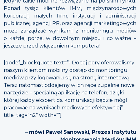
jedyne takie mobilne rozwiązanie na polskim rynku.
Ponad tysiąc klientów IMM, międzynarodowych
korporacji, małych firm, instytucji i administracji
publicznej, agencji PR, oraz agencji marketingowych
może zarządzać wynikami z monitoringu mediów
o każdej porze, w dowolnym miejscu i co ważne –
jeszcze przed włączeniem komputera!
[qodef_blockquote text=”- Do tej pory oferowaliśmy
naszym klientom mobilny dostęp do monitoringu
mediów przy logowaniu się na stronę internetową.
Teraz natomiast oddajemy w ich ręce zupełnie nowe
narzędzie – specjalną aplikację na telefon, dzięki
której każdy ekspert ds. komunikacji będzie mógł
pracować na wynikach mediowych efektywniej”
title_tag=”h2″ width=””]
–
mówi Paweł Sanowski, Prezes Instytutu
Monitorowania Mediów IMM