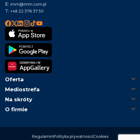
E:
imm@imm.com.pl
T:
+48 22 378 37 50
Oferta
Mediostrefa
Na skróty
O firmie
Regulamin
Polityka prywatności
Cookies