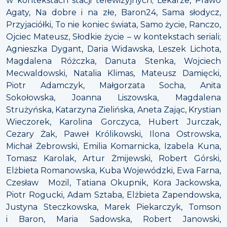
w kontekstach stacji telewizyjnych; Lekarze, Prawo
Agaty, Na dobre i na złe, Baron24, Sama słodycz,
Przyjaciółki, To nie koniec świata, Samo życie, Ranczo,
Ojciec Mateusz, Słodkie życie – w kontekstach seriali;
Agnieszka Dygant, Daria Widawska, Leszek Lichota,
Magdalena Różczka, Danuta Stenka, Wojciech
Mecwaldowski, Natalia Klimas, Mateusz Damięcki,
Piotr Adamczyk, Małgorzata Socha, Anita
Sokołowska, Joanna Liszowska, Magdalena
Strużyńska, Katarzyna Zielińska, Aneta Zając, Krystian
Wieczorek, Karolina Gorczyca, Hubert Jurczak,
Cezary Żak, Paweł Królikowski, Ilona Ostrowska,
Michał Żebrowski, Emilia Komarnicka, Izabela Kuna,
Tomasz Karolak, Artur Żmijewski, Robert Górski,
Elżbieta Romanowska, Kuba Wojewódzki, Ewa Farna,
Czesław Mozil, Tatiana Okupnik, Kora Jackowska,
Piotr Rogucki, Adam Sztaba, Elżbieta Zapendowska,
Justyna Steczkowska, Marek Piekarczyk, Tomson
i Baron, Maria Sadowska, Robert Janowski,