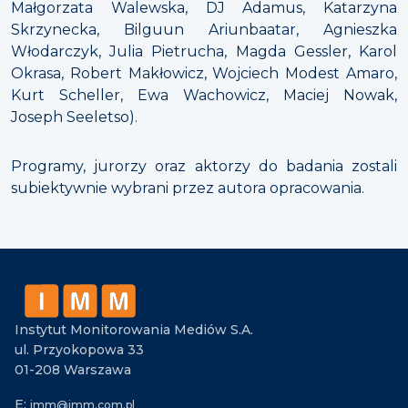
Małgorzata Walewska, DJ Adamus, Katarzyna
Skrzynecka, Bilguun Ariunbaatar, Agnieszka
Włodarczyk, Julia Pietrucha, Magda Gessler, Karol
Okrasa, Robert Makłowicz, Wojciech Modest Amaro,
Kurt Scheller, Ewa Wachowicz, Maciej Nowak,
Joseph Seeletso).
Programy, jurorzy oraz aktorzy do badania zostali
subiektywnie wybrani przez autora opracowania.
Instytut Monitorowania Mediów S.A.
ul. Przyokopowa 33
01-208 Warszawa
E:
imm@imm.com.pl