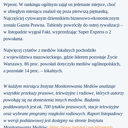
Wprost. W rankingu ogólnym zajął on jedenaste miejsce, choć
w ubiegłym miesiącu znalazł się poza pierwszą piętnastką.
Najczęściej cytowanym dziennikiem biznesowo-ekonomicznym
została Gazeta Prawna. Tabloidy powróciły do ostrej rywalizacji –
w listopadzie wygrał Fakt, wyprzedzając Super Express o 2
powołania.
Najwięcej cytatów z mediów lokalnych pochodziło
z województwa mazowieckiego, gdzie liderem pozostaje Życie
Warszawy. 86 proc. powołań dotyczyło mediów ogólnopolskich,
a pozostałe 14 proc. – lokalnych.
W każdym miesiącu Instytut Monitorowania Mediów analizuje
wszystkie przekazy prasowe, telewizyjne i radiowe, których autorzy
powołują się na doniesienia innych mediów. Badaniu
poddawanych jest ok. 700 tytułów prasowych, stacje telewizyjne
oraz wybrane programy rozgłośni radiowych. Raport listopadowy
w wersji podstawowej jest dostępny na stronie Instytutu
Monitorowania Mediów:
https://www.instytut.com.pl/raporty
.