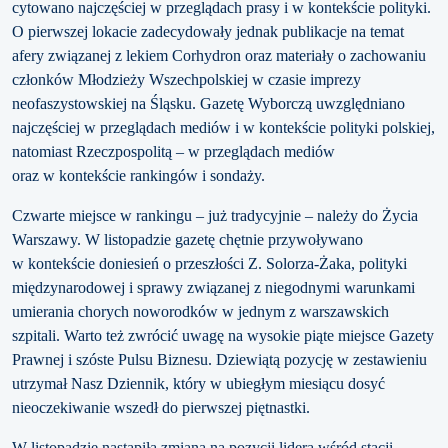
cytowano najczęściej w przeglądach prasy i w kontekście polityki.
O pierwszej lokacie zadecydowały jednak publikacje na temat
afery związanej z lekiem Corhydron oraz materiały o zachowaniu
członków Młodzieży Wszechpolskiej w czasie imprezy
neofaszystowskiej na Śląsku. Gazetę Wyborczą uwzględniano
najczęściej w przeglądach mediów i w kontekście polityki polskiej,
natomiast Rzeczpospolitą – w przeglądach mediów
oraz w kontekście rankingów i sondaży.
Czwarte miejsce w rankingu – już tradycyjnie – należy do Życia
Warszawy. W listopadzie gazetę chętnie przywoływano
w kontekście doniesień o przeszłości Z. Solorza-Żaka, polityki
międzynarodowej i sprawy związanej z niegodnymi warunkami
umierania chorych noworodków w jednym z warszawskich
szpitali. Warto też zwrócić uwagę na wysokie piąte miejsce Gazety
Prawnej i szóste Pulsu Biznesu. Dziewiątą pozycję w zestawieniu
utrzymał Nasz Dziennik, który w ubiegłym miesiącu dosyć
nieoczekiwanie wszedł do pierwszej piętnastki.
W listopadzie nastąpiła zmiana na pozycji lidera wśród stacji