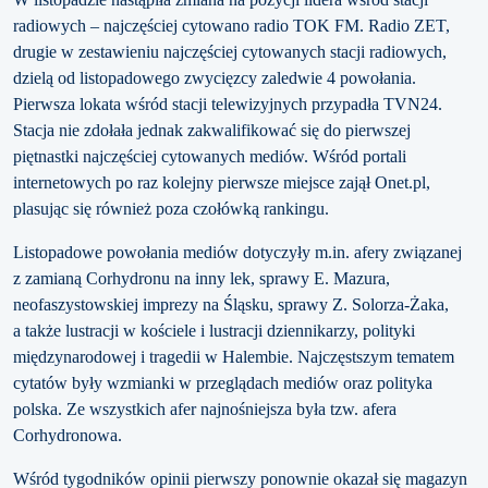
radiowych – najczęściej cytowano radio TOK FM. Radio ZET,
drugie w zestawieniu najczęściej cytowanych stacji radiowych,
dzielą od listopadowego zwycięzcy zaledwie 4 powołania.
Pierwsza lokata wśród stacji telewizyjnych przypadła TVN24.
Stacja nie zdołała jednak zakwalifikować się do pierwszej
piętnastki najczęściej cytowanych mediów. Wśród portali
internetowych po raz kolejny pierwsze miejsce zajął Onet.pl,
plasując się również poza czołówką rankingu.
Listopadowe powołania mediów dotyczyły m.in. afery związanej
z zamianą Corhydronu na inny lek, sprawy E. Mazura,
neofaszystowskiej imprezy na Śląsku, sprawy Z. Solorza-Żaka,
a także lustracji w kościele i lustracji dziennikarzy, polityki
międzynarodowej i tragedii w Halembie. Najczęstszym tematem
cytatów były wzmianki w przeglądach mediów oraz polityka
polska. Ze wszystkich afer najnośniejsza była tzw. afera
Corhydronowa.
Wśród tygodników opinii pierwszy ponownie okazał się magazyn