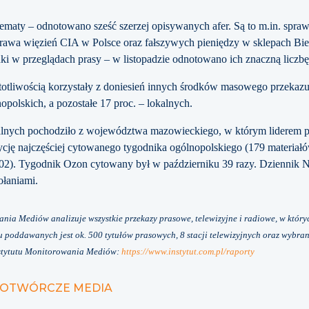
 tematy – odnotowano sześć szerzej opisywanych afer. Są to m.in. sp
rawa więzień CIA w Polsce oraz fałszywych pieniędzy w sklepach Bi
ki w przeglądach prasy – w listopadzie odnotowano ich znaczną liczb
stotliwością korzystały z doniesień innych środków masowego przekaz
olskich, a pozostałe 17 proc. – lokalnych.
alnych pochodziło z województwa mazowieckiego, w którym liderem p
ję najczęściej cytowanego tygodnika ogólnopolskiego (179 materiałów
102). Tygodnik Ozon cytowany był w październiku 39 razy. Dziennik
łaniami.
nia Mediów analizuje wszystkie przekazy prasowe, telewizyjne i radiowe, w któryc
 poddawanych jest ok. 500 tytułów prasowych, 8 stacji telewizyjnych oraz wybra
Instytutu Monitorowania Mediów:
https://www.instytut.com.pl/raporty
NIOTWÓRCZE MEDIA