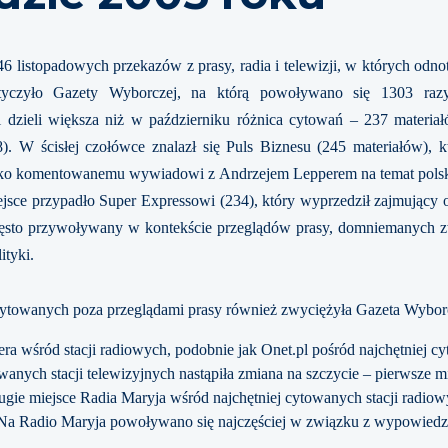
6 listopadowych przekazów z prasy, radia i telewizji, w których od
yczyło Gazety Wyborczej, na którą powoływano się 1303 razy
i dzieli większa niż w październiku różnica cytowań – 237 materiał
. W ścisłej czołówce znalazł się Puls Biznesu (245 materiałów), k
oko komentowanemu wywiadowi z Andrzejem Lepperem na temat polski
ejsce przypadło Super Expressowi (234), który wyprzedził zajmujący 
często przywoływany w kontekście przeglądów prasy, domniemanyc
lityki.
cytowanych poza przeglądami prasy również zwyciężyła Gazeta Wybor
ra wśród stacji radiowych, podobnie jak Onet.pl pośród najchętniej cy
anych stacji telewizyjnych nastąpiła zmiana na szczycie – pierwsze m
gie miejsce Radia Maryja wśród najchętniej cytowanych stacji radiowy
. Na Radio Maryja powoływano się najczęściej w związku z wypowiedz