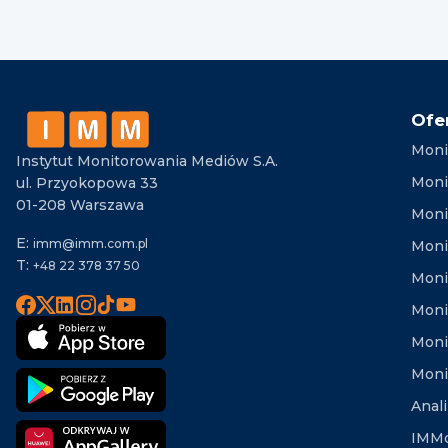
Ofe
Moni
Instytut Monitorowania Mediów S.A.
Moni
ul. Przyokopowa 33
01-208 Warszawa
Moni
E:
imm@imm.com.pl
Monit
T:
+48 22 378 37 50
Moni
Moni
Moni
Moni
Anal
IMMd