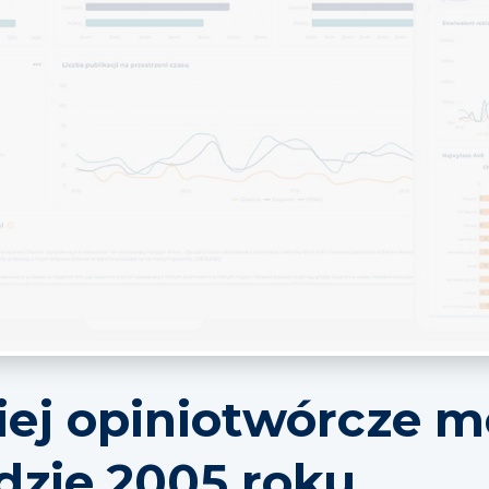
iej opiniotwórcze m
dzie 2005 roku