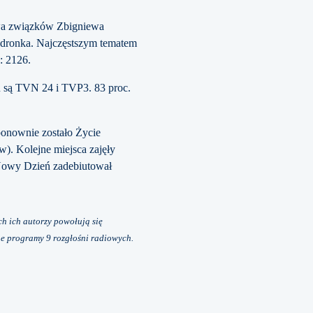
rawa związków Zbigniewa
edronka. Najczęstszym tematem
ę: 2126.
u są TVN 24 i TVP3. 83 proc.
onownie zostało Życie
). Kolejne miejsca zajęły
 Nowy Dzień zadebiutował
h ich autorzy powołują się
ne programy 9 rozgłośni radiowych.