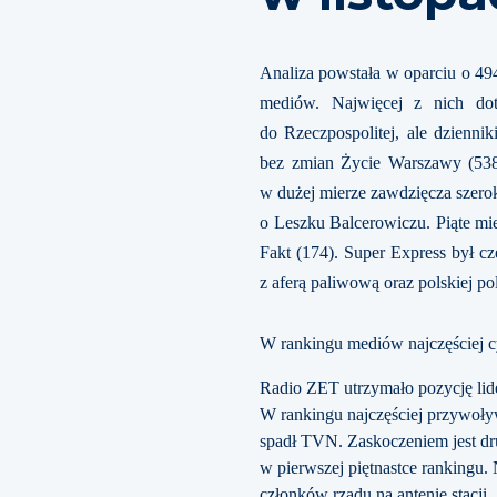
Analiza powstała w oparciu o 494
mediów. Najwięcej z nich dot
do Rzeczpospolitej, ale dziennik
bez zmian Życie Warszawy (538)
w dużej mierze zawdzięcza szer
o Leszku Balcerowiczu. Piąte mi
Fakt (174). Super Express był 
z aferą paliwową oraz polskiej po
W rankingu mediów najczęściej 
Radio ZET utrzymało pozycję lide
W rankingu najczęściej przywoływ
spadł TVN. Zaskoczeniem jest dru
w pierwszej piętnastce rankingu
członków rządu na antenie stacji.