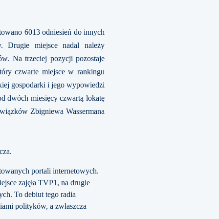
notowano 6013 odniesień do innych
. Drugie miejsce nadal należy
ów. Na trzeciej pozycji pozostaje
tóry czwarte miejsce w rankingu
ej gospodarki i jego wypowiedzi
od dwóch miesięcy czwartą lokatę
h związków Zbigniewa Wassermana
cza.
towanych portali internetowych.
iejsce zajęła TVP1, na drugie
ch. To debiut tego radia
iami polityków, a zwłaszcza