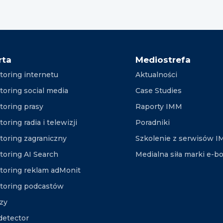
rta
Mediostrefa
toring internetu
Aktualności
toring social media
Case Studies
toring prasy
Raporty IMM
oring radia i telewizji
Poradniki
toring zagraniczny
Szkolenie z serwisów 
toring AI Search
Medialna siła marki e-b
toring reklam adMonit
toring podcastów
izy
etector