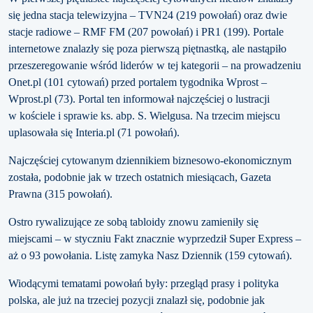
się jedna stacja telewizyjna – TVN24 (219 powołań) oraz dwie
stacje radiowe – RMF FM (207 powołań) i PR1 (199). Portale
internetowe znalazły się poza pierwszą piętnastką, ale nastąpiło
przeszeregowanie wśród liderów w tej kategorii – na prowadzeniu
Onet.pl (101 cytowań) przed portalem tygodnika Wprost –
Wprost.pl (73). Portal ten informował najczęściej o lustracji
w kościele i sprawie ks. abp. S. Wielgusa. Na trzecim miejscu
uplasowała się Interia.pl (71 powołań).
Najczęściej cytowanym dziennikiem biznesowo-ekonomicznym
została, podobnie jak w trzech ostatnich miesiącach, Gazeta
Prawna (315 powołań).
Ostro rywalizujące ze sobą tabloidy znowu zamieniły się
miejscami – w styczniu Fakt znacznie wyprzedził Super Express –
aż o 93 powołania. Listę zamyka Nasz Dziennik (159 cytowań).
Wiodącymi tematami powołań były: przegląd prasy i polityka
polska, ale już na trzeciej pozycji znalazł się, podobnie jak