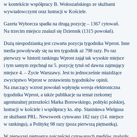
w kontekście współpracy B. Wołoszańskiego ze służbami
wywiadowczymi oraz lustracji w Kościele.
Gazeta Wyborcza spadła na drugą pozycję – 1367 cytowań.
Na trzecim miejscu znalazł się Dziennik (1315 powołań).
Dużą niespodzianką jest czwarta pozycja tygodnika Wprost. Inne
media powoływały się na ten tygodnik aż 798 razy. Po raz
pierwszy w historii rankingu Wprost zajął tak wysokie miejsce
i tym samym zepchnął na 5. pozycję tytuł od dawna zajmujący
miejsce 4. – Życie Warszawy. Jest to jednocześnie miażdżące
zwycięstwo Wprost w zestawieniu tygodników opinii.
Na znaczący wzrost powołań wpłynęła wersja elektroniczna
tygodnika Wprost, a także publikacje na temat rzekomej
agenturalnej przeszłości Marka Borowskiego, polityki polskiej,
lustracji w kościele i współpracy ks. abp. Stanisława Wielgusa
ze służbami PRL. Newsweek cytowano 182 razy (14. miejsce
w rankingu), a Politykę 98 razy (poza pierwszą piętnastką).
W pierwszej piętnastce najczęściej cytowanych mediów znalazły