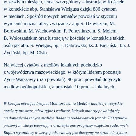
w zeszłym miesiącu, temat szczegółowy – lustracja w Kościele
w kontekście abp. Stanisława Wielgusa dzięki 886 cytatom
w mediach. Spośród nowych tematów powołań w styczniu
wymienić można: afery związane z abp S. Dziwiszem, M.
Borowskim, M. Wachowskim, P. Poncyliuszem, S. Molem,
B. Wołoszańskim oraz lustracją w kościele w kontekście takich
osób jak abp. S. Wielgus, bp. J. Dąbrowski, ks. J. Bielański, bp. J.
Życiński, bp. M. Cisło.
Najwięcej cytatów z mediów lokalnych pochodziło
z województwa mazowieckiego, w którym liderem pozostaje
Życie Warszawy (525 powołań). 90 proc. powołań dotyczyło
mediów ogólnopolskich, a pozostałe 10 proc. – lokalnych.
W każdym miesiącu Instytut Monitorowania Mediów analizuje wszystkie
przekazy prasowe, telewizyjne i radiowe, których autorzy powołują się
na doniesienia innych mediów. Badaniu poddawanych jest ok. 700 tytułów
prasowych, stacje telewizyjne oraz wybrane programy rozgłośni radiowych.
Raport styczniowy w wersji podstawowej jest dostępny na stronie Instytutu