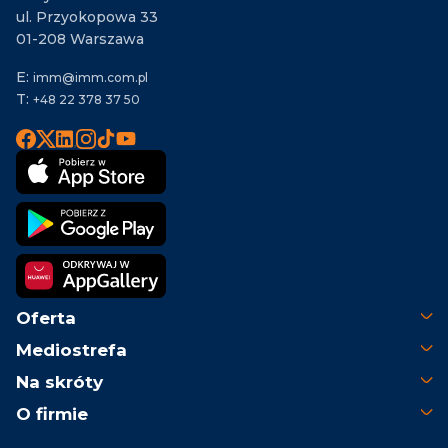
ul. Przyokopowa 33
01-208 Warszawa
E:
imm@imm.com.pl
T:
+48 22 378 37 50
Oferta
Mediostrefa
Na skróty
O firmie