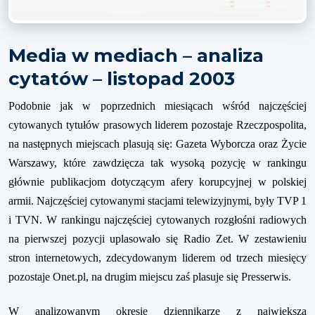
Media w mediach – analiza
cytatów – listopad 2003
Podobnie jak w poprzednich miesi
ą
cach w
ś
ród najcz
ęś
ciej
cytowanych
tytu
ł
ów prasowych
liderem pozostaje Rzeczpospolita,
na nast
ę
pnych miejscach plasuj
ą
si
ę
: Gazeta Wyborcza oraz
Ż
ycie
Warszawy, które zawdzi
ę
cza tak wysok
ą
pozycj
ę
w rankingu
g
ł
ównie publikacjom dotycz
ą
cym afery korupcyjnej w polskiej
armii. Najcz
ęś
ciej cytowanymi
stacjami telewizyjnymi
, by
ł
y TVP 1
i TVN. W rankingu najcz
ęś
ciej cytowanych
rozg
ł
o
ś
ni radiowych
na pierwszej pozycji uplasowa
ł
o si
ę
Radio Zet. W zestawieniu
stron internetowych
, zdecydowanym liderem od trzech miesi
ę
cy
pozostaje Onet.pl, na drugim miejscu za
ś
plasuje si
ę
Presserwis.
W analizowanym okresie dziennikarze z najwi
ę
ksz
ą