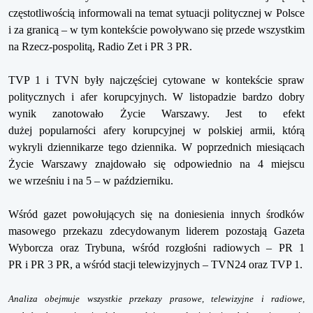
cz
ę
stotliwo
ś
ci
ą
informowali na temat sytuacji politycznej w Polsce
i za granic
ą
– w tym kontek
ś
cie powo
ł
ywano si
ę
przede wszystkim
na Rzecz-pospolit
ą
, Radio Zet i PR 3 PR.
TVP 1 i TVN by
ł
y najcz
ęś
ciej cytowane w kontek
ś
cie spraw
politycznych i afer korupcyjnych. W listopadzie bardzo dobry
wynik zanotowa
ł
o
Ż
ycie Warszawy. Jest to efekt
du
ż
ej popularno
ś
ci afery korupcyjnej w polskiej armii, któr
ą
wykryli dziennikarze tego dziennika. W poprzednich miesi
ą
cach
Ż
ycie Warszawy znajdowa
ł
o si
ę
odpowiednio na 4 miejscu
we wrze
ś
niu i na 5 – w pa
ź
dzierniku.
W
ś
ród gazet powo
ł
uj
ą
cych si
ę
na doniesienia innych
ś
rodków
masowego przekazu zdecydowanym liderem pozostaj
ą
Gazeta
Wyborcza oraz Trybuna, w
ś
ród rozg
ł
o
ś
ni radiowych – PR 1
PR i PR 3 PR, a w
ś
ród stacji telewizyjnych – TVN24 oraz TVP 1.
Analiza obejmuje wszystkie przekazy prasowe, telewizyjne i radiowe,