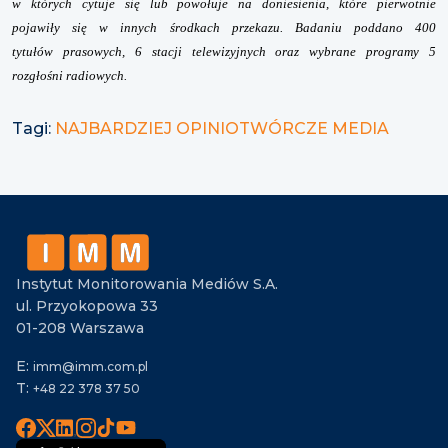
w których cytuje si
ę
lub powo
ł
uje na doniesienia, które pierwotnie
pojawi
ł
y si
ę
w innych
ś
rodkach przekazu. Badaniu poddano 400
tytu
ł
ów prasowych, 6 stacji telewizyjnych oraz wybrane programy 5
rozg
ł
o
ś
ni radiowych.
Tagi:
NAJBARDZIEJ OPINIOTWÓRCZE MEDIA
Instytut Monitorowania Mediów S.A.
ul. Przyokopowa 33
01-208 Warszawa
E:
imm@imm.com.pl
T:
+48 22 378 37 50