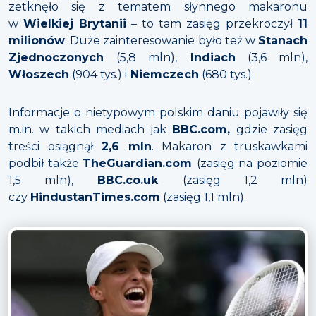
zetknęło się z tematem słynnego makaronu
w
Wielkiej Brytanii
– to tam zasięg przekroczył
11
milionów
. Duże zainteresowanie było też w
Stanach
Zjednoczonych
(5,8 mln),
Indiach
(3,6 mln),
Włoszech
(904 tys.) i
Niemczech
(680 tys.).
Informacje o nietypowym polskim daniu pojawiły się
m.in. w takich mediach jak
BBC.com,
gdzie zasięg
treści osiągnął
2,6 mln
. Makaron z truskawkami
podbił także
TheGuardian.com
(zasięg na poziomie
1,5 mln),
BBC.co.uk
(zasięg 1,2 mln)
czy
HindustanTimes.com
(zasięg 1,1 mln).