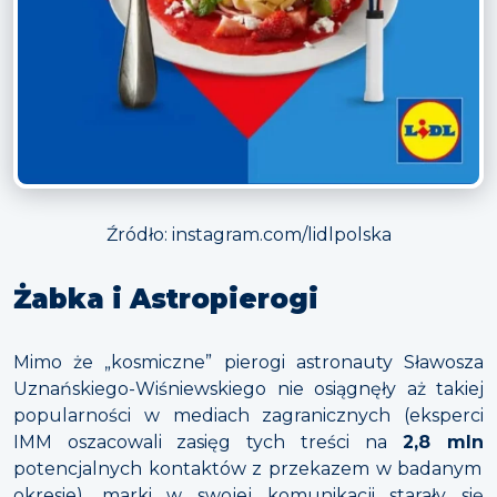
Źródło: instagram.com/lidlpolska
Żabka i Astropierogi
Mimo że „kosmiczne” pierogi astronauty Sławosza
Uznańskiego-Wiśniewskiego nie osiągnęły aż takiej
popularności w mediach zagranicznych (eksperci
IMM oszacowali zasięg tych treści na
2,8 mln
potencjalnych kontaktów z przekazem w badanym
okresie), marki w swojej komunikacji starały się