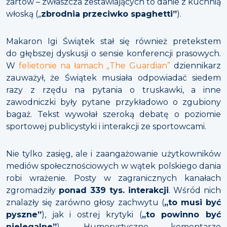
żartów – zwłaszcza zestawiających to danie z kuchnią
włoską („
zbrodnia przeciwko spaghetti”
).
Makaron Igi Świątek stał się również pretekstem
do głębszej dyskusji o sensie konferencji prasowych.
W
felietonie na łamach „The Guardian”
dziennikarz
zauważył, że Świątek musiała odpowiadać siedem
razy z rzędu na pytania o truskawki, a inne
zawodniczki były pytane przykładowo o zgubiony
bagaż. Tekst wywołał szeroką debatę o poziomie
sportowej publicystyki i interakcji ze sportowcami.
Nie tylko zasięg, ale i zaangażowanie użytkowników
mediów społecznościowych w wątek polskiego dania
robi wrażenie. Posty w zagranicznych kanałach
zgromadziły
ponad 339 tys. interakcji
. Wśród nich
znalazły się zarówno głosy zachwytu (
„to musi być
pyszne”
), jak i ostrej krytyki (
„to powinno być
nielegalne”
). Humorystyczne komentarze