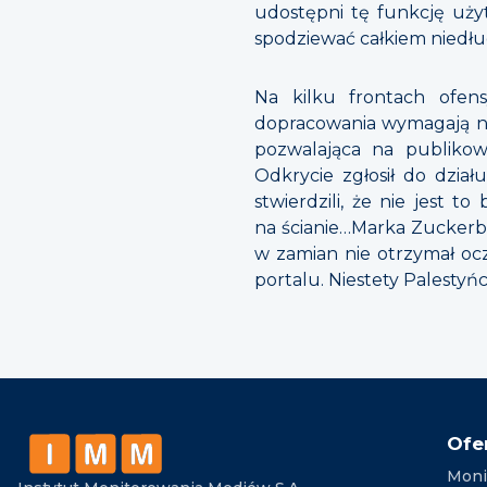
udostępni tę funkcję uży
spodziewać całkiem niedłu
Na kilku frontach ofens
dopracowania wymagają np
pozwalająca na publikowa
Odkrycie zgłosił do dział
stwierdzili, że nie jest 
na ścianie…Marka Zuckerber
w zamian nie otrzymał oc
portalu. Niestety Palestyń
Ofe
Moni