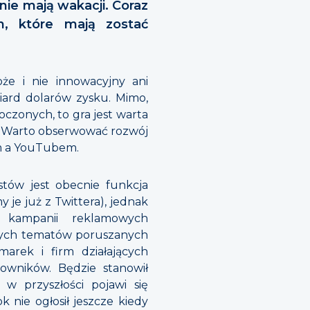
ie mają wakacji. Coraz
ch, które mają zostać
że i nie innowacyjny ani
iard dolarów zysku. Mimo,
oczonych, to gra jest warta
e! Warto obserwować rozwój
em a YouTubem.
tów jest obecnie funkcja
 je już z Twittera), jednak
kampanii reklamowych
szych tematów poruszanych
arek i firm działających
wników. Będzie stanowił
 w przyszłości pojawi się
 nie ogłosił jeszcze kiedy