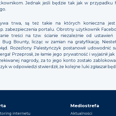
tkownikom. Jednak jeśli będzie tak jak w przypadku 
go.
ywa trwa, są też takie na których konieczna jest
. zabezpieczenia portalu. Obrotny użytkownik Faceb
nie treści na tzw. ścianie niezależnie od ustawień
u Bug Bounty, licząc w zamian na gratyfikację. Niest
to błąd. Rozeźlony Palestyńczyk postanowił udowodnić s
ga! Przeprosił, że łamie jego prywatność i wyjaśnił jak
zekiwanej nagrody, za to jego konto zostało zablokow
czyk w odpowiedzi stwierdził, że kolejne luki zgłaszał b
rta
Mediostrefa
toring internetu
Aktualności