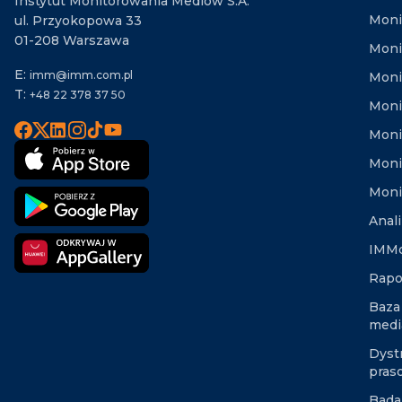
Instytut Monitorowania Mediów S.A.
Moni
ul. Przyokopowa 33
01-208 Warszawa
Moni
E:
imm@imm.com.pl
Monit
T:
+48 22 378 37 50
Moni
Moni
Moni
Moni
Anal
IMMd
Rapo
Baza
medi
Dyst
pras
Bada