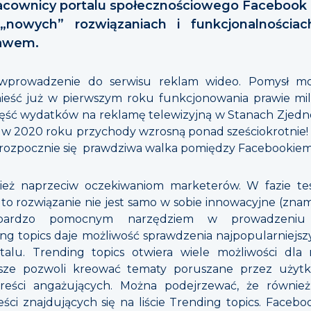
racownicy portalu społecznościowego Facebook n
„nowych” rozwiązaniach i funkcjonalnościa
bawem.
 wprowadzenie do serwisu reklam wideo. Pomysł mo
nieść już w pierwszym roku funkcjonowania prawie mil
 część wydatków na reklamę telewizyjną w Stanach Zjedn
że w 2020 roku przychody wzrosną ponad sześciokrotni
dy rozpocznie się prawdziwa walka pomiędzy Facebooki
eż naprzeciw oczekiwaniom marketerów. W fazie tes
 to rozwiązanie nie jest samo w sobie innowacyjne (znamy
bardzo pomocnym narzędziem w prowadzeniu 
ing topics daje możliwość sprawdzenia najpopularniej
alu. Trending topics otwiera wiele możliwości dla m
sze pozwoli kreować tematy poruszane przez użytko
treści angażujących. Można podejrzewać, że również
ci znajdujących się na liście Trending topics. Facebook