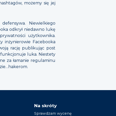
hashtagów, możemy się jej
 defensywa. Niewielkiego
ooka odkrył niedawno lukę
 prywatności użytkownika.
ety inżynierowie Facebooka
woją rację publikując post
 funkcjonuje luka. Niestety
ane za łamanie regulaminu
ędzie…hakerom.
Na skróty
Sprawdzam wycenę