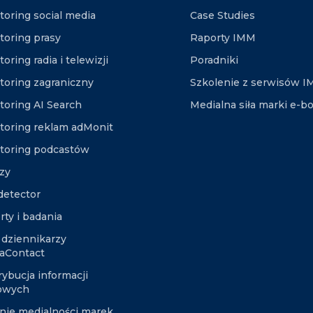
toring social media
Case Studies
toring prasy
Raporty IMM
oring radia i telewizji
Poradniki
toring zagraniczny
Szkolenie z serwisów 
toring AI Search
Medialna siła marki e-b
toring reklam adMonit
toring podcastów
izy
etector
rty i badania
 dziennikarzy
aContact
rybucja informacji
owych
nie medialności marek