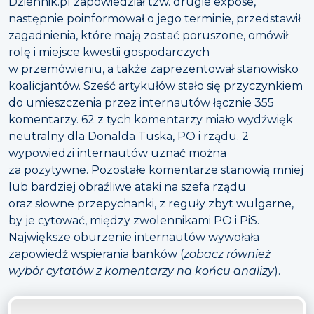
Dziennik.pl zapowiedział tzw. drugie expose,
następnie poinformował o jego terminie, przedstawił
zagadnienia, które mają zostać poruszone, omówił
rolę i miejsce kwestii gospodarczych
w przemówieniu, a także zaprezentował stanowisko
koalicjantów. Sześć artykułów stało się przyczynkiem
do umieszczenia przez internautów łącznie 355
komentarzy. 62 z tych komentarzy miało wydźwięk
neutralny dla Donalda Tuska, PO i rządu. 2
wypowiedzi internautów uznać można
za pozytywne. Pozostałe komentarze stanowią mniej
lub bardziej obraźliwe ataki na szefa rządu
oraz słowne przepychanki, z reguły zbyt wulgarne,
by je cytować, między zwolennikami PO i PiS.
Największe oburzenie internautów wywołała
zapowiedź wspierania banków (
zobacz również
wybór cytatów z komentarzy na końcu analizy
).