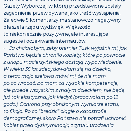
Gazety Wyborczej, w której przedstawione zostały
zagadnienia przewidywane jako treść wystąpienia.
Zaledwie 5 komentarzy ma stanowczo negatywny
dla szefa rządu wydźwięk. Większość
to niekoniecznie pozytywne, ale interesujące
sugestie i oczekiwania internautów:
•
Ja chciałabym, żeby premier Tusk wyjaśnił mi, jak
Państwo będzie chroniło kobiety, które po powrocie
z urlopu macierzyńskiego dostają wypowiedzenie.
W wieku 35 lat zdecydowałam się na dziecko,
a teraz moja szefowa mówi mi, że nie mam
po co wracać, bo mam za wysokie kompetencje,
ale przede wszystkim z małym dzieckiem, nie będę
już tak elastyczna, jak kiedyś (pracowałam po 12
godz.). Ochrona przy obniżonym wymiarze etatu,
to fikcja. Po co "bredzić" ciągle o katastrofie
demograficznej, skoro Państwo nie potrafi uchronić
kobiet przed dyskryminacją z tytułu urodzenia