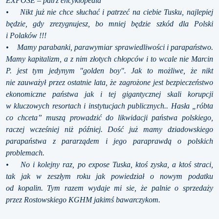
EXPOSE – patrz encyklopedia
• Nikt już nie chce słuchać i patrzeć na ciebie Tusku, najlepiej
będzie, gdy zrezygnujesz, bo mniej będzie szkód dla Polski
i Polaków !!!
• Mamy parabanki, parawymiar sprawiedliwości i parapaństwo.
Mamy kapitalizm, a z nim złotych chłopców i to wcale nie Marcin
P. jest tym jedynym "golden boy". Jak to możliwe, że nikt
nie zauważył przez ostatnie lata, że zagrożone jest bezpieczeństwo
ekonomiczne państwa jak i tej gigantycznej skali korupcji
w kluczowych resortach i instytucjach publicznych.. Hasła „róbta
co chceta” muszą prowadzić do likwidacji państwa polskiego,
raczej wcześniej niż później. Dość już mamy dziadowskiego
parapaństwa z pararządem i jego paraprawdą o polskich
problemach.
• No i kolejny raz, po expose Tuska, ktoś zyska, a ktoś straci,
tak jak w zeszłym roku jak powiedział o nowym podatku
od kopalin. Tym razem wydaje mi sie, że palnie o sprzedaży
przez Rostowskiego KGHM jakimś bawarczykom.