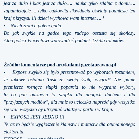
jest za dużo i klas jest za dużo…. nauka tylko zdalna z domu….
zapamiętajcie…. tylko całkowita likwidacja oświaty podniesie ten
kraj z kryzysu !!! dzieci wychowa wam internet…. !
• Niech zrobi a potem gada.
Bo jak zwykle na gadce tego rudego oszusta się skończy.
Albo poleci Vincentowi wprowadzić podatek 1zł dla rolników.
Źródło: komentarze pod artykułami gazetaprawna.pl
•
Expose zwykło się było prezentować po wyborach rozumiem,
że takowe ostatnio Tusk ze swoją świtą wygrał? Nie panie
premierze rosnące słupki poparcia to nie wygrane wybory,
to co pan odstawia to szopka dla ubogich duchem i dla
"przyjaznych mediów", dla mnie to ucieczka naprzód gdy wszystko
się wali wszystko by utrzymać władzę w partii i w kraju.
• EXPOSE JEST JEDNO !!!
Teraz to będzie wygłoszenie kłamstw i matactw dla otumanionego
elektoratu.