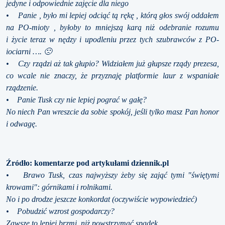
jedyne i odpowiednie zajęcie dla niego
• Panie , było mi lepiej odciąć tą rękę , którą głos swój oddałem
na PO-mioty , byłoby to mniejszą karą niż odebranie rozumu
i życie teraz w nędzy i upodleniu przez tych szubrawców z PO-
iociarni …. 🙁
• Czy rządzi aż tak głupio? Widziałem już głupsze rządy prezesa,
co wcale nie znaczy, że przyznaję platformie laur z wspaniałe
rządzenie.
• Panie Tusk czy nie lepiej pograć w gałę?
No niech Pan wreszcie da sobie spokój, jeśli tylko masz Pan honor
i odwagę.
Źródło: komentarze pod artykułami dziennik.pl
• Brawo Tusk, czas najwyższy żeby się zająć tymi "świętymi
krowami": górnikami i rolnikami.
No i po drodze jeszcze konkordat (oczywiście wypowiedzieć)
• Pobudzić wzrost gospodarczy?
Zawsze to lepiej brzmi, niż powstrzymać spadek.