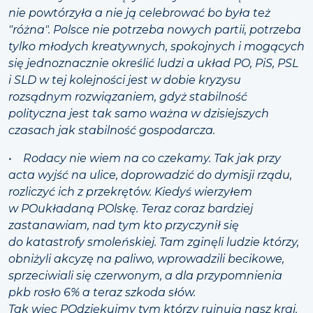
nie powtórzyła a nie ją celebrować bo była też
"różna". Polsce nie potrzeba nowych partii, potrzeba
tylko młodych kreatywnych, spokojnych i mogących
się jednoznacznie określić ludzi a układ PO, PiS, PSL
i SLD w tej kolejności jest w dobie kryzysu
rozsądnym rozwiązaniem, gdyż stabilność
polityczna jest tak samo ważna w dzisiejszych
czasach jak stabilność gospodarcza.
• Rodacy nie wiem na co czekamy. Tak jak przy
acta wyjść na ulice, doprowadzić do dymisji rządu,
rozliczyć ich z przekrętów. Kiedyś wierzyłem
w POukładaną POlskę. Teraz coraz bardziej
zastanawiam, nad tym kto przyczynił się
do katastrofy smoleńskiej. Tam zginęli ludzie którzy,
obniżyli akcyzę na paliwo, wprowadzili becikowe,
sprzeciwiali się czerwonym, a dla przypomnienia
pkb rosło 6% a teraz szkoda słów.
Tak więc POdziękujmy tym którzy rujnują nasz kraj.