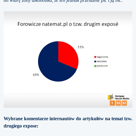
mi wiarę żony alkoholika, że ten jednak przestanie pić i ją bić.
Wybrane komentarze internautów do artykułów na temat tzw.
drugiego expose: