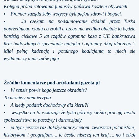
Kolejna próba ratowania finansów państwa kosztem obywateli
• Premier zażąda żeby wszyscy byli piękni zdrowi i bogaci.
• Ja czekam na podsumowanie działań przez Tuska
poprzedniego rządu co zrobił a czego nie według obietnic to będzie
bardziej ciekawe 5 lat rządów ogromna kasa z UE bankructwa
firm budowlanych sprzedanie majątku i ogromny dług dlaczego ?
Miał pełną kadencję i potulnego koalicjanta to niech sie
wytłumaczy a nie znów pijar
Źródło: komentarze pod artykułami gazeta.pl
•
W sensie powie kogo jeszcze okradnie?
To uczciwy premierzyna.
• A kiedy podatek dochodowy dla kleru?!
• wszystko na to wskazuje że tylko górnicy ciężko pracują reszta
społeczeństwa to pasożyty i darmozjady
• ja bym jeszcze raz dołożył nauczycielom, zwłaszcza polonistom,
historykom i geografom…. te bestie niszczą ten kraj…. no i szkół