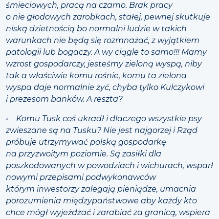
śmieciowych, pracą na czarno. Brak pracy
o nie głodowych zarobkach, stałej, pewnej skutkuje
niską dzietnością bo normalni ludzie w takich
warunkach nie będą się rozmnażać, z wyjątkiem
patologii lub bogaczy. A wy ciągle to samo!!! Mamy
wzrost gospodarczy, jesteśmy zieloną wyspą, niby
tak a właściwie komu rośnie, komu ta zielona
wyspa daje normalnie żyć, chyba tylko Kulczykowi
i prezesom banków. A reszta?
• Komu Tusk coś ukradł i dlaczego wszystkie psy
zwieszane są na Tusku? Nie jest najgorzej i Rząd
próbuje utrzymywać polską gospodarkę
na przyzwoitym poziomie. Są zasiłki dla
poszkodowanych w powodziach i wichurach, wsparł
nowymi przepisami podwykonawców
którym inwestorzy zalegają pieniądze, umacnia
porozumienia międzypaństwowe aby każdy kto
chce mógł wyjeżdżać i zarabiać za granicą, wspiera