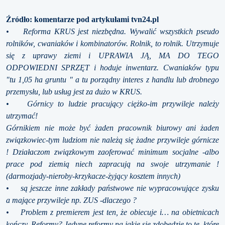
Źródło: komentarze pod artykułami tvn24.pl
• Reforma KRUS jest niezbędna. Wywalić wszystkich pseudo
rolników, cwaniaków i kombinatorów. Rolnik, to rolnik. Utrzymuje
się z uprawy ziemi i UPRAWIA JĄ, MA DO TEGO
ODPOWIEDNI SPRZĘT i hoduje inwentarz. Cwaniaków typu
"tu 1,05 ha gruntu " a tu porządny interes z handlu lub drobnego
przemysłu, lub usług jest za dużo w KRUS.
• Górnicy to ludzie pracujący ciężko-im przywileje należy
utrzymać!
Górnikiem nie może być żaden pracownik biurowy ani żaden
związkowiec-tym ludziom nie należą się żadne przywileje górnicze
! Działaczom związkowym zaoferować minimum socjalne -albo
prace pod ziemią niech zapracują na swoje utrzymanie !
(darmozjady-nieroby-krzykacze-żyjący kosztem innych)
• są jeszcze inne zakłady państwowe nie wypracowujące zysku
a mające przywileje np. ZUS -dlaczego ?
• Problem z premierem jest ten, że obiecuje i… na obietnicach
kończy. Reformy? Jedyne reformy na jakie się zdobędzie to te, które