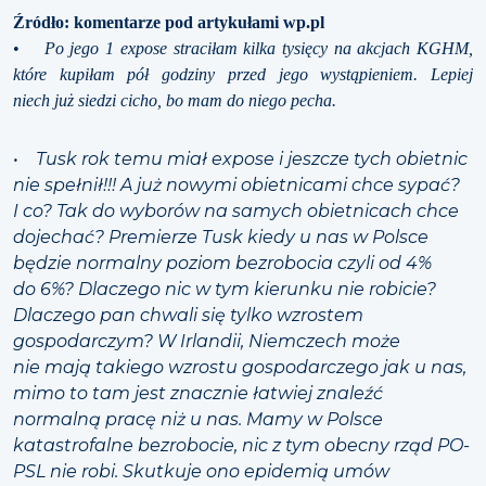
Źródło: komentarze pod artykułami wp.pl
•
Po jego 1 expose straciłam kilka tysięcy na akcjach KGHM,
które kupiłam pół godziny przed jego wystąpieniem. Lepiej
niech już siedzi cicho, bo mam do niego pecha.
• Tusk rok temu miał expose i jeszcze tych obietnic
nie spełnił!!! A już nowymi obietnicami chce sypać?
I co? Tak do wyborów na samych obietnicach chce
dojechać? Premierze Tusk kiedy u nas w Polsce
będzie normalny poziom bezrobocia czyli od 4%
do 6%? Dlaczego nic w tym kierunku nie robicie?
Dlaczego pan chwali się tylko wzrostem
gospodarczym? W Irlandii, Niemczech może
nie mają takiego wzrostu gospodarczego jak u nas,
mimo to tam jest znacznie łatwiej znaleźć
normalną pracę niż u nas. Mamy w Polsce
katastrofalne bezrobocie, nic z tym obecny rząd PO-
PSL nie robi. Skutkuje ono epidemią umów