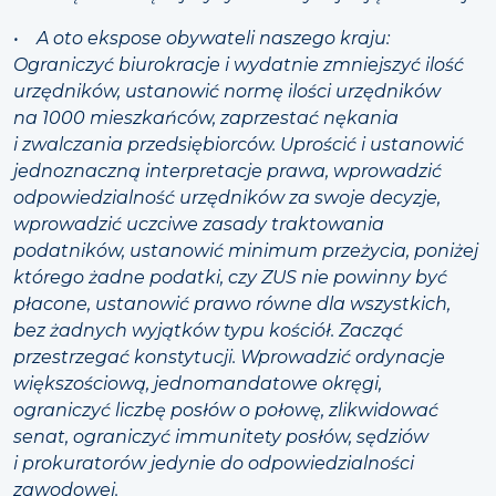
• A oto ekspose obywateli naszego kraju:
Ograniczyć biurokracje i wydatnie zmniejszyć ilość
urzędników, ustanowić normę ilości urzędników
na 1000 mieszkańców, zaprzestać nękania
i zwalczania przedsiębiorców. Uprościć i ustanowić
jednoznaczną interpretacje prawa, wprowadzić
odpowiedzialność urzędników za swoje decyzje,
wprowadzić uczciwe zasady traktowania
podatników, ustanowić minimum przeżycia, poniżej
którego żadne podatki, czy ZUS nie powinny być
płacone, ustanowić prawo równe dla wszystkich,
bez żadnych wyjątków typu kościół. Zacząć
przestrzegać konstytucji. Wprowadzić ordynacje
większościową, jednomandatowe okręgi,
ograniczyć liczbę posłów o połowę, zlikwidować
senat, ograniczyć immunitety posłów, sędziów
i prokuratorów jedynie do odpowiedzialności
zawodowej.