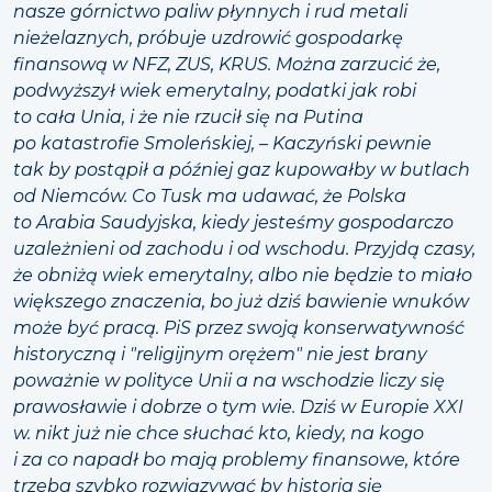
nasze górnictwo paliw płynnych i rud metali
nieżelaznych, próbuje uzdrowić gospodarkę
finansową w NFZ, ZUS, KRUS. Można zarzucić że,
podwyższył wiek emerytalny, podatki jak robi
to cała Unia, i że nie rzucił się na Putina
po katastrofie Smoleńskiej, – Kaczyński pewnie
tak by postąpił a później gaz kupowałby w butlach
od Niemców. Co Tusk ma udawać, że Polska
to Arabia Saudyjska, kiedy jesteśmy gospodarczo
uzależnieni od zachodu i od wschodu. Przyjdą czasy,
że obniżą wiek emerytalny, albo nie będzie to miało
większego znaczenia, bo już dziś bawienie wnuków
może być pracą. PiS przez swoją konserwatywność
historyczną i "religijnym orężem" nie jest brany
poważnie w polityce Unii a na wschodzie liczy się
prawosławie i dobrze o tym wie. Dziś w Europie XXI
w. nikt już nie chce słuchać kto, kiedy, na kogo
i za co napadł bo mają problemy finansowe, które
trzeba szybko rozwiązywać by historia się