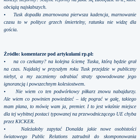
obciążą najsłabszych.
• Tusk dopadła zmarnowana pierwsza kadencja, marnowanie
czasu to w polityce grzech śmiertelny, ratunku nie widzę dla
gościa.
Źródło: komentarze pod artykułami rp.pl:
• na co czekamy? na kolejna ściemę Tuska, którą będzie grał
na czas. Najdalej w przyszłym roku Tusk przejdzie w publiczny
niebyt, a my zaczniemy odrabiać straty spowodowane jego
ignorancją i powszechnym kolesiostwem.
• Nie wiem co ten podwórkowy piłkarz znowu nabajdurzy.
Ale wiem co powinien powiedzieć – idę pograć w gałę, takiego
mam plana, to mówię wam ja, premier. I to jest właśnie miejsce
dla tej wybitnej postaci typowanej na przewodniczącego UE chyba
przez KICKER.
• Należałoby zapytać Donalda jakie nowe osobistości
światowego Public Relations zatrudnił do skomponowania