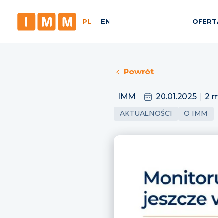
PL
EN
OFERT
Powrót
IMM
20.01.2025
2 m
AKTUALNOŚCI
O IMM