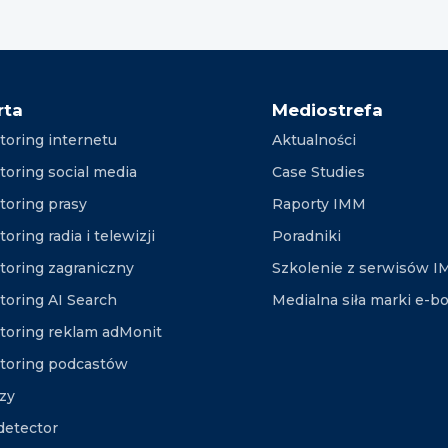
rta
Mediostrefa
toring internetu
Aktualności
toring social media
Case Studies
toring prasy
Raporty IMM
oring radia i telewizji
Poradniki
toring zagraniczny
Szkolenie z serwisów 
toring AI Search
Medialna siła marki e-b
toring reklam adMonit
toring podcastów
izy
etector