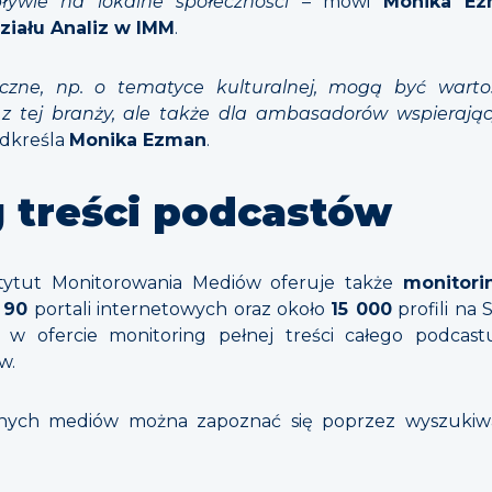
pływie na lokalne społeczności
–
mówi
Monika Ez
ziału Analiz w IMM
.
styczne, np. o tematyce kulturalnej, mogą być war
 z tej branży, ale także dla ambasadorów wspierając
odkreśla
Monika Ezman
.
g treści podcastów
tytut Monitorowania Mediów oferuje także
monitori
,
90
portali internetowych oraz około
15 000
profili na 
ofercie monitoring pełnej treści całego podcastu, 
w.
anych mediów można zapoznać się poprzez wyszukiwa