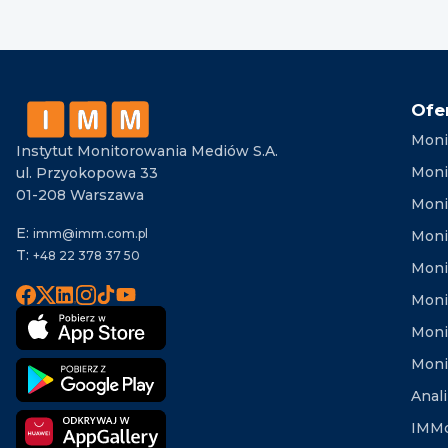
Ofe
Moni
Instytut Monitorowania Mediów S.A.
Moni
ul. Przyokopowa 33
01-208 Warszawa
Moni
E:
imm@imm.com.pl
Monit
T:
+48 22 378 37 50
Moni
Moni
Moni
Moni
Anal
IMMd