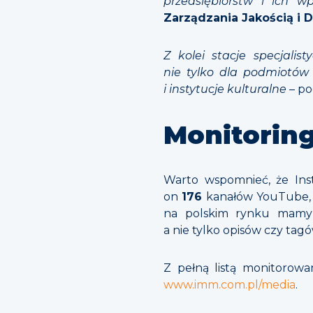
przedsiębiorstw i ich w
Zarządzania Jakością i D
Z kolei stacje specjali
nie tylko dla podmiotów
i instytucje kulturalne
– p
Monitorin
Warto wspomnieć, że Ins
on
176
kanałów YouTube
na polskim rynku mamy w 
a nie tylko opisów czy tagó
Z pełną listą monitorow
www.imm.com.pl/media
.