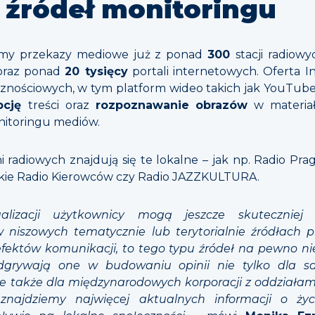
 źródeł monitoringu
emy przekazy mediowe już z ponad
300
stacji radiow
oraz ponad
20 tysięcy
portali internetowych. Oferta I
znościowych, w tym platform wideo takich jak YouTube 
ypcję
treści oraz
rozpoznawanie obrazów
w materiał
nitoringu mediów.
radiowych znajdują się te lokalne – jak np. Radio Pr
lskie Radio Kierowców czy Radio JAZZKULTURA.
alizacji użytkownicy mogą jeszcze skuteczniej 
w niszowych tematycznie lub terytorialnie źródłach p
fektów komunikacji, to tego typu źródeł na pewno n
odgrywają one w budowaniu opinii nie tylko dla 
le także dla międzynarodowych korporacji z oddziałami
ajdziemy najwięcej aktualnych informacji o życi