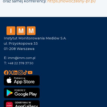
oraz samej konferencji:
https://nowoczesny-pr.pl/
Instytut Monitorowania Mediów S.A.
ul. Przyokopowa 33
01-208 Warszawa
E:
imm@imm.com.pl
T:
+48 22 378 37 50