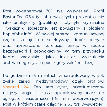
Post wygenerował 76,1 tys. wyświetleń. Profil
BostonTea (75,4 tys. obserwujących) prezentuje się
jako analityczny (publikuje statystyki kryminalne
i wskaźniki społeczne, jest powiązany z blogiem
hoplofobia.info). W swojej strategii komunikacyjnej
często stosuje on selektywny dobór danych
oraz uproszczone korelacje, pisząc w sposób
bezpośredni i prowokacyjny. W tym przypadku
konto zadziałało jako inicjator wyszukania
archiwalnego cytatu pod z góry założoną tezę.
Po godzinie i 16 minutach zmanipulowany wątek
zyskał zasięg międzynarodowy dzięki profilowi
Visegrad 24
. Ten sam cytat, przetłumaczony
na język angielski, został opublikowany przez ten
agregator wiadomości (1,8 mln obserwujących).
Post w krótkim czasie osiągnął 416,5 tys. wyświetleń.