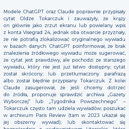
Modele ChatGPT oraz Claude poprawnie przypisały
cytat Oldze Tokarczuk i zauważyły, że krąży
on głównie jako zrzut ekranu lub powielany wpis
z konta Visegrad 24, jednak oba otwarcie przyznały,
że nie potrafią zlokalizować oryginalnego wywiadu
w bazach danych. ChatGPT poinformował, że brak
znalezienia źródłowego wywiadu może sugerować,
że cytat jest prawdziwy, ale pochodzi ze starszego
wywiadu, który nie jest już łatwo dostępny; cytat
został skrócony; lub przetłumaczony parafrazą
albo został błędnie przypisany Tokarczuk. Z kolei
Claude zasugerował, że jeśli chcemy dotrzeć
do źródła, proponuje sprawdzić archiwa „Gazety
Wyborczej” lub „Tygodnika Powszechnego” –
Tokarczuk często tam udziela wywiadów; poszukać
w archiwum Paris Review (tam w 2023 ukazał się
jej obszerny wywiad); lub skontaktować się