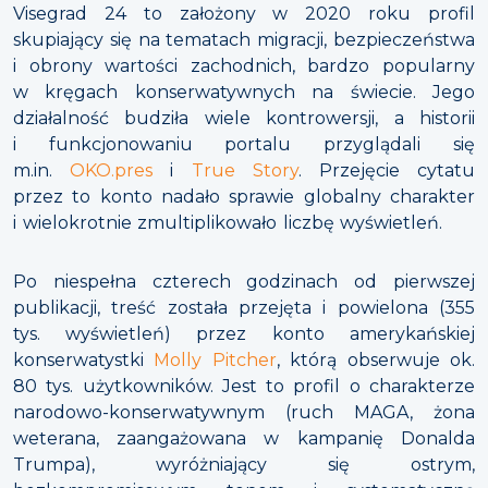
Visegrad 24 to założony w 2020 roku profil
skupiający się na tematach migracji, bezpieczeństwa
i obrony wartości zachodnich, bardzo popularny
w kręgach konserwatywnych na świecie. Jego
działalność budziła wiele kontrowersji, a historii
i funkcjonowaniu portalu przyglądali się
m.in.
OKO.pres
i
True Story
. Przejęcie cytatu
przez to konto nadało sprawie globalny charakter
i wielokrotnie zmultiplikowało liczbę wyświetleń.
Po niespełna czterech godzinach od pierwszej
publikacji, treść została przejęta i powielona (355
tys. wyświetleń) przez konto amerykańskiej
konserwatystki
Molly Pitcher
, którą obserwuje ok.
80 tys. użytkowników. Jest to profil o charakterze
narodowo-konserwatywnym (ruch MAGA, żona
weterana, zaangażowana w kampanię Donalda
Trumpa), wyróżniający się ostrym,