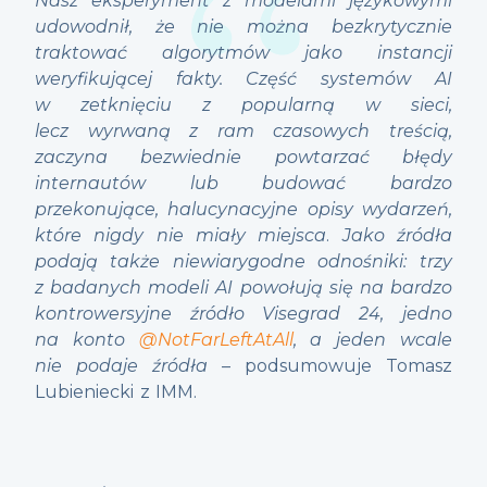
Nasz eksperyment z modelami językowymi
udowodnił, że nie można bezkrytycznie
traktować algorytmów jako instancji
weryfikującej fakty. Część systemów AI
w zetknięciu z popularną w sieci,
lecz wyrwaną z ram czasowych treścią,
zaczyna bezwiednie powtarzać błędy
internautów lub budować bardzo
przekonujące, halucynacyjne opisy wydarzeń,
które nigdy nie miały miejsca
.
Jako źródła
podają także niewiarygodne odnośniki: trzy
z badanych modeli AI powołują się na bardzo
kontrowersyjne źródło Visegrad 24, jedno
na konto
@NotFarLeftAtAll
, a jeden wcale
nie podaje źródła
– podsumowuje Tomasz
Lubieniecki z IMM.