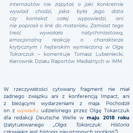
internautów nie zapytał, o jaki konkretnie
wywiad chodzi, jaka była jego data
czy kontekst całej wypowiedzi, ani
nie poprosił o link do materiału. Zamiast tego
treść wywołała natychmiastową,
emocjonalną reakcję o charakterze
krytycznym i hejterskim wymierzoną w Olgę
Tokarczuk
– komentuje Tomasz Lubieniecki,
Kierownik Działu Raportów Medialnych w IMM.
W rzeczywistości cytowany fragment nie miał
żadnego związku ani z konferencją Impact, ani
z bieżącymi wydarzeniami z maja. Pochodził
on z
wywiadu
udzielonego przez Olgę Tokarczuk
dla redakcji Deutsche Welle w
maju 2018 roku
(zatytułowanego
„Olga Tokarczuk: Historia
człowieka jest historią nieustannych spotkań”
).