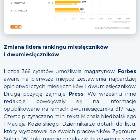
Zmiana lidera rankingu miesięczników
i dwumiesięczników
Liczba 366 cytatów umożliwiła magazynowi
Forbes
awans na pierwsze miejsce zestawienia najbardziej
opiniotwórczych miesięczników i dwumiesięczników.
Drugą pozycję zajmuje
Press
. We wrześniu inne
redakcje powoływały się na informacje
opublikowane na łamach dwumiesięcznika 317 razy.
Często przytaczano m.in. tekst Michała Niedbalskiego
i Macieja Kozielskiego. Dziennikarze dotarli do listu,
który wystosował do swoich pracowników Zygmunt
Solorz. W dokumencie przekazał, że odwołuje swoje