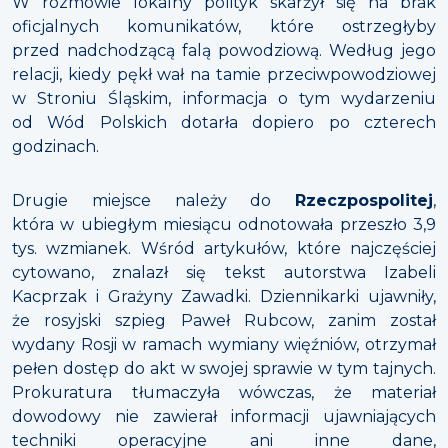
W rozmowie lokalny polityk skarżył się na brak
oficjalnych komunikatów, które ostrzegłyby
przed nadchodzącą falą powodziową. Według jego
relacji, kiedy pękł wał na tamie przeciwpowodziowej
w Stroniu Śląskim, informacja o tym wydarzeniu
od Wód Polskich dotarła dopiero po czterech
godzinach.
Drugie miejsce należy do
Rzeczpospolitej
,
która w ubiegłym miesiącu odnotowała przeszło 3,9
tys. wzmianek. Wśród artykułów, które najczęściej
cytowano, znalazł się tekst autorstwa Izabeli
Kacprzak i Grażyny Zawadki. Dziennikarki ujawniły,
że rosyjski szpieg Paweł Rubcow, zanim został
wydany Rosji w ramach wymiany więźniów, otrzymał
pełen dostęp do akt w swojej sprawie w tym tajnych.
Prokuratura tłumaczyła wówczas, że materiał
dowodowy nie zawierał informacji ujawniających
techniki operacyjne ani inne dane,