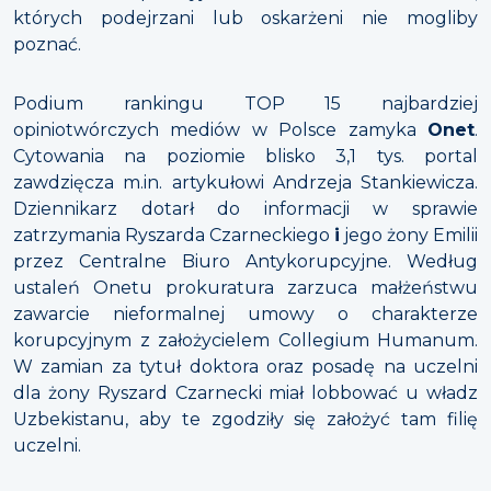
których podejrzani lub oskarżeni nie mogliby
poznać.
Podium rankingu TOP 15 najbardziej
opiniotwórczych mediów w Polsce zamyka
Onet
.
Cytowania na poziomie blisko 3,1 tys. portal
zawdzięcza m.in. artykułowi Andrzeja Stankiewicza.
Dziennikarz dotarł do informacji w sprawie
zatrzymania Ryszarda Czarneckiego
i
jego żony Emilii
przez Centralne Biuro Antykorupcyjne. Według
ustaleń Onetu prokuratura zarzuca małżeństwu
zawarcie nieformalnej umowy o charakterze
korupcyjnym z założycielem Collegium Humanum.
W zamian za tytuł doktora oraz posadę na uczelni
dla żony Ryszard Czarnecki miał lobbować u władz
Uzbekistanu, aby te zgodziły się założyć tam filię
uczelni.