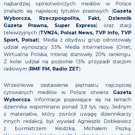
najbardziej opiniotwórczych mediów w Polsce
znalazło się najwięcej tytułów prasowych (
Gazeta
Wyborcza, Rzeczpospolita, Fakt, Dziennik
Gazeta Prawna, Super Express
) oraz stacji
telewizyjnych (
TVN24, Polsat News, TVP Info, TVP
Sport, Polsat
). Media z obydwu grup odnotowały
udział wynoszący 33%. Media internetowe (Onet,
Wirtualna Polska, Interia) stanowiły 20% rankingu.
Z kolei udział na poziomie 13% przypadł stacjom
radiowym (
RMF FM, Radio ZET
).
Wrześniowe zestawienie piętnastu najczęściej
cytowanych mediów w Polsce otwiera
Gazeta
Wyborcza
. Informacje pojawiające się na łamach
dziennika wspominano ponad 3,9 tys. razy. Jednym
z materiałów, który zwrócił uwagę dziennikarzy
innych redakcji, był wywiad Agnieszki Dobkiewicz
z burmistrzem Kłodzka, Michałem Piszką.