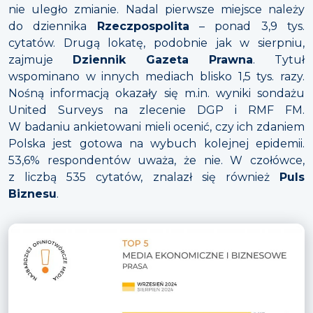
nie uległo zmianie. Nadal pierwsze miejsce należy
do dziennika
Rzeczpospolita
– ponad 3,9 tys.
cytatów. Drugą lokatę, podobnie jak w sierpniu,
zajmuje
Dziennik Gazeta Prawna
. Tytuł
wspominano w innych mediach blisko 1,5 tys. razy.
Nośną informacją okazały się m.in. wyniki sondażu
United Surveys na zlecenie DGP i RMF FM.
W badaniu ankietowani mieli ocenić, czy ich zdaniem
Polska jest gotowa na wybuch kolejnej epidemii.
53,6% respondentów uważa, że nie. W czołówce,
z liczbą 535 cytatów, znalazł się również
Puls
Biznesu
.