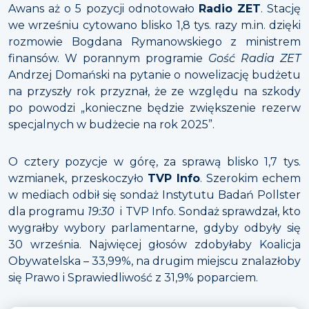
Awans aż o 5 pozycji odnotowało
Radio ZET
. Stację
we wrześniu cytowano blisko 1,8 tys. razy m.in. dzięki
rozmowie Bogdana Rymanowskiego z ministrem
finansów. W porannym programie
Gość Radia ZET
Andrzej Domański na pytanie o nowelizację budżetu
na przyszły rok przyznał, że ze względu na szkody
po powodzi „konieczne będzie zwiększenie rezerw
specjalnych w budżecie na rok 2025”.
O cztery pozycje w górę, za sprawą blisko 1,7 tys.
wzmianek, przeskoczyło
TVP Info
. Szerokim echem
w mediach odbił się sondaż Instytutu Badań Pollster
dla programu
19:30
i TVP Info. Sondaż sprawdzał, kto
wygrałby wybory parlamentarne, gdyby odbyły się
30 września. Najwięcej głosów zdobyłaby Koalicja
Obywatelska – 33,99%, na drugim miejscu znalazłoby
się Prawo i Sprawiedliwość z 31,9% poparciem.