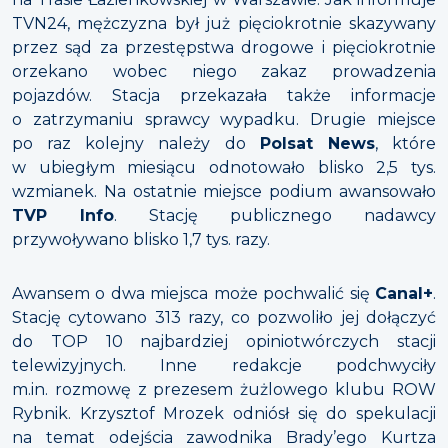
TVN24, mężczyzna był już pięciokrotnie skazywany
przez sąd za przestępstwa drogowe i pięciokrotnie
orzekano wobec niego zakaz prowadzenia
pojazdów. Stacja przekazała także informacje
o zatrzymaniu sprawcy wypadku. Drugie miejsce
po raz kolejny należy do
Polsat News
, które
w ubiegłym miesiącu odnotowało blisko 2,5 tys.
wzmianek. Na ostatnie miejsce podium awansowało
TVP Info
. Stację publicznego nadawcy
przywoływano blisko 1,7 tys. razy.
Awansem o dwa miejsca może pochwalić się
Canal+
.
Stację cytowano 313 razy, co pozwoliło jej dołączyć
do TOP 10 najbardziej opiniotwórczych stacji
telewizyjnych. Inne redakcje podchwyciły
m.in. rozmowę z prezesem żużlowego klubu ROW
Rybnik. Krzysztof Mrozek odniósł się do spekulacji
na temat odejścia zawodnika Brady’ego Kurtza