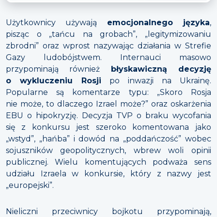
Użytkownicy używają
emocjonalnego języka
,
pisząc o „tańcu na grobach”, „legitymizowaniu
zbrodni” oraz wprost nazywając działania w Strefie
Gazy ludobójstwem. Internauci masowo
przypominają również
błyskawiczną decyzję
o wykluczeniu Rosji
po inwazji na Ukrainę.
Popularne są komentarze typu: „Skoro Rosja
nie może, to dlaczego Izrael może?” oraz oskarżenia
EBU o hipokryzję. Decyzja TVP o braku wycofania
się z konkursu jest szeroko komentowana jako
„wstyd”, „hańba” i dowód na „poddańczość” wobec
sojuszników geopolitycznych, wbrew woli opinii
publicznej. Wielu komentujących podważa sens
udziału Izraela w konkursie, który z nazwy jest
„europejski”.
Nieliczni przeciwnicy bojkotu przypominają,