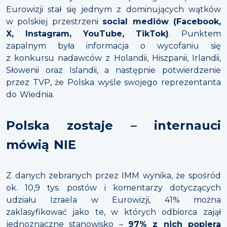
Eurowizji stał się jednym z dominujących wątków
w polskiej przestrzeni
social mediów (Facebook,
X, Instagram, YouTube, TikTok)
. Punktem
zapalnym była informacja o wycofaniu się
z konkursu nadawców z Holandii, Hiszpanii, Irlandii,
Słowenii oraz Islandii, a następnie potwierdzenie
przez TVP, że Polska wyśle swojego reprezentanta
do Wiednia.
Polska zostaje – internauci
mówią NIE
Z danych zebranych przez IMM wynika, że spośród
ok. 10,9 tys. postów i komentarzy dotyczących
udziału Izraela w Eurowizji, 41% można
zaklasyfikować jako te, w których odbiorca zajął
jednoznaczne stanowisko –
97% z nich popiera