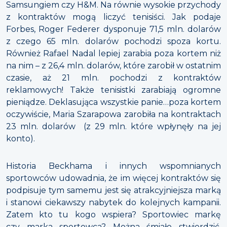
Samsungiem czy H&M. Na równie wysokie przychody
z kontraktów mogą liczyć tenisiści. Jak podaje
Forbes, Roger Federer dysponuje 71,5 mln. dolarów
z czego 65 mln. dolarów pochodzi spoza kortu.
Również Rafael Nadal lepiej zarabia poza kortem niż
na nim – z 26,4 mln. dolarów, które zarobił w ostatnim
czasie, aż 21 mln. pochodzi z kontraktów
reklamowych! Także tenisistki zarabiają ogromne
pieniądze. Deklasująca wszystkie panie…poza kortem
oczywiście, Maria Szarapowa zarobiła na kontraktach
23 mln. dolarów (z 29 mln. które wpłynęły na jej
konto).
Historia Beckhama i innych wspomnianych
sportowców udowadnia, że im więcej kontraktów się
podpisuje tym samemu jest się atrakcyjniejsza marką
i stanowi ciekawszy nabytek do kolejnych kampanii.
Zatem kto tu kogo wspiera? Sportowiec markę
czy marka sportowca? Można śmiało stwierdzić,