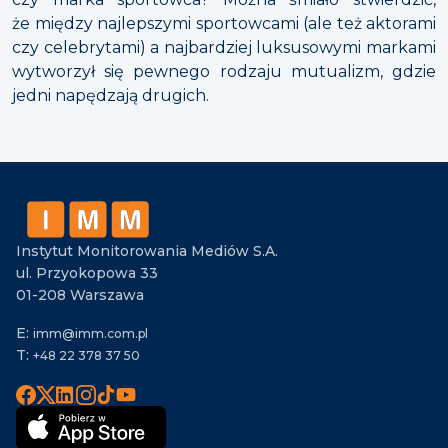
że między najlepszymi sportowcami (ale też aktorami
czy celebrytami) a najbardziej luksusowymi markami
wytworzył się pewnego rodzaju mutualizm, gdzie
jedni napędzają drugich.
Instytut Monitorowania Mediów S.A.
ul. Przyokopowa 33
01-208 Warszawa
E:
imm@imm.com.pl
T:
+48 22 378 37 50