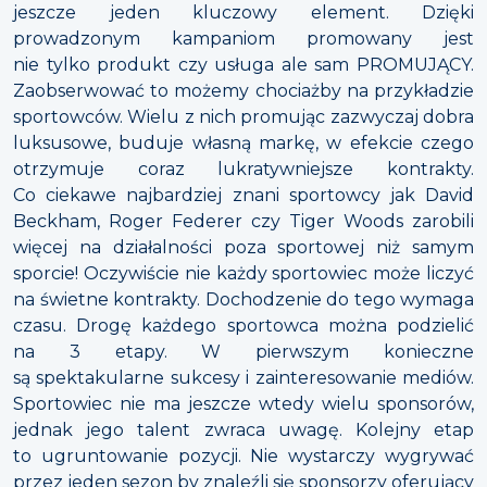
jeszcze jeden kluczowy element. Dzięki
prowadzonym kampaniom promowany jest
nie tylko produkt czy usługa ale sam PROMUJĄCY.
Zaobserwować to możemy chociażby na przykładzie
sportowców. Wielu z nich promując zazwyczaj dobra
luksusowe, buduje własną markę, w efekcie czego
otrzymuje coraz lukratywniejsze kontrakty.
Co ciekawe najbardziej znani sportowcy jak David
Beckham, Roger Federer czy Tiger Woods zarobili
więcej na działalności poza sportowej niż samym
sporcie! Oczywiście nie każdy sportowiec może liczyć
na świetne kontrakty. Dochodzenie do tego wymaga
czasu. Drogę każdego sportowca można podzielić
na 3 etapy. W pierwszym konieczne
są spektakularne sukcesy i zainteresowanie mediów.
Sportowiec nie ma jeszcze wtedy wielu sponsorów,
jednak jego talent zwraca uwagę. Kolejny etap
to ugruntowanie pozycji. Nie wystarczy wygrywać
przez jeden sezon by znaleźli się sponsorzy oferujący