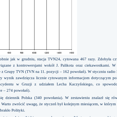
dobnie jak w grudniu, stacja TVN24, cytowana 467 razy. Zdobyła cz
wiązane z kontrowersjami wokół J. Palikota oraz ciekawostkami. W p
bie z Grupy TVN (TVN na 11. pozycji – 162 powołań). W styczniu radi
y wynik zawdzięcza licznie cytowanym informacjom dotyczącym polityk
incydentu w Gruzji z udziałem Lecha Kaczyńskiego, co spowodo
ce – 274 powołań).
ię dziennik Polska (340 powołania). W zestawieniu znalazł się r
e. Warto zwrócić uwagę, że styczeń był kolejnym miesiącem, w którym w
akło Polityki.