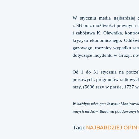
W styczniu media najbardziej
z SB oraz możliwości prawnych do
i zabójstwa K. Olewnika, kontro
kryzysu ekonomicznego. Oddźwię
gazowego, rocznicy wypadku samo
dotyczące incydentu w Gruzji, no
Od 1 do 31 stycznia na potrze
prasowych, programów radiowych 
razy, (5696 razy w prasie, 1737 w
W każdym miesiącu Instytut Monitorowa
innych mediów. Badaniu poddawanych j
Tagi:
NAJBARDZIEJ OPI