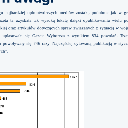
u najbardziej opiniotwórczych mediów została, podobnie jak w gr
zeta ta uzyskała tak wysoką lokatę dzięki opublikowaniu wielu p
lskiej oraz artykułów dotyczących spraw związanych z sytuacją w wo
 uplasowała się Gazeta Wyborcza z wynikiem 834 powołań. Trzec
a powoływały się 746 razy. Najczęściej cytowaną publikacją w styczn
ych”.