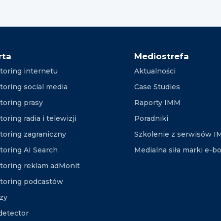
rta
Mediostrefa
toring internetu
Aktualności
toring social media
Case Studies
toring prasy
Raporty IMM
oring radia i telewizji
Poradniki
toring zagraniczny
Szkolenie z serwisów 
toring AI Search
Medialna siła marki e-b
toring reklam adMonit
toring podcastów
izy
etector