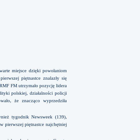
warte miejsce dzięki powołaniom
ierwszej piętnastce znalazły się
o RMF FM utrzymało pozycję lidera
i polskiej, działalności policji
wało, że znacząco wyprzedziła
ównież tygodnik Newsweek (139),
 pierwszej piętnastce najchętniej