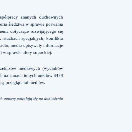
współpracy znanych duchownych
toria śledztwa w sprawie porwania
enia dotyczące rozwijającego się
służbach specjalnych, konfliktu
adto, media opisywały informacje
i w sprawie afery sopockiej.
 przekazów mediowych (wycinków
ych na łamach innych mediów 8478
ie są przeglądami mediów.
ch autorzy powołują się na doniesienia
.