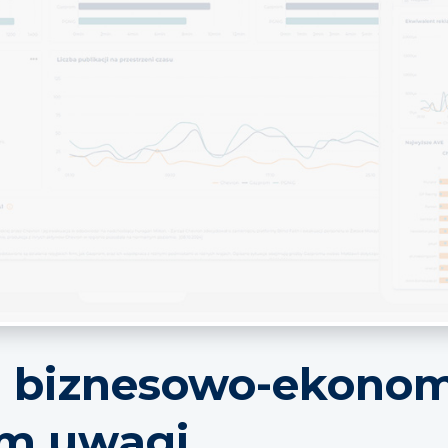
i biznesowo-ekono
um uwagi