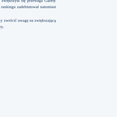
u zwiększyła się przewaga Gazety
 rankingu zadebiutował natomiast
eży zwrócić uwagę na zwiększającą
zy.