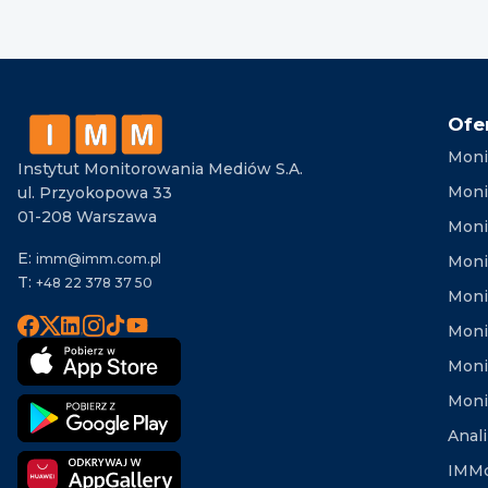
Ofe
Moni
Instytut Monitorowania Mediów S.A.
Moni
ul. Przyokopowa 33
01-208 Warszawa
Moni
E:
imm@imm.com.pl
Monit
T:
+48 22 378 37 50
Moni
Moni
Moni
Moni
Anal
IMMd