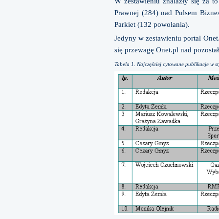
W zestawieniu znalazły się za t
Prawnej (284) nad Pulsem Biznes
Parkiet (132 powołania).
Jedyny w zestawieniu portal Onet
się przewagę Onet.pl nad pozosta
Tabela 1. Najczęściej cytowane publikacje w s