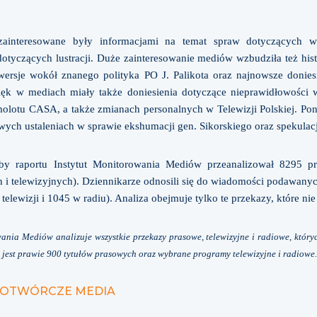
 zainteresowane były informacjami na temat spraw dotyczących 
tyczących lustracji. Duże zainteresowanie mediów wzbudziła też his
wersje wokół znanego polityka PO J. Palikota oraz najnowsze doniesi
k w mediach miały także doniesienia dotyczące nieprawidłowości w 
lotu CASA, a także zmianach personalnych w Telewizji Polskiej. Pon
wych ustaleniach w sprawie ekshumacji gen. Sikorskiego oraz spekulacj
by raportu Instytut Monitorowania Mediów przeanalizował 8295
i telewizyjnych). Dziennikarze odnosili się do wiadomości podawan
 telewizji i 1045 w radiu). Analiza obejmuje tylko te przekazy, które n
nia Mediów analizuje wszystkie przekazy prasowe, telewizyjne i radiowe, który
est prawie 900 tytułów prasowych oraz wybrane programy telewizyjne i radiowe
NIOTWÓRCZE MEDIA