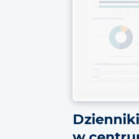
Dziennik
w centr