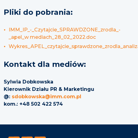
Pliki do pobrania:
IMM_IP_-_Czytajcie_SPRAWDZONE_zrodla_-
_apel_w mediach_28_02_2022.doc
Wykres_APEL_czytajcie_sprawdzone_zrodla_anali
Kontakt dla mediów:
Sylwia Dobkowska
Kierownik Działu PR & Marketingu
@:
sdobkowska@imm.com.pl
kom.: +48 502 422 574