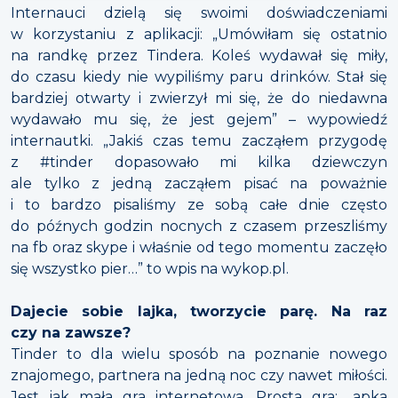
Internauci dzielą się swoimi doświadczeniami
w korzystaniu z aplikacji: „Umówiłam się ostatnio
na randkę przez Tindera. Koleś wydawał się miły,
do czasu kiedy nie wypiliśmy paru drinków. Stał się
bardziej otwarty i zwierzył mi się, że do niedawna
wydawało mu się, że jest gejem” – wypowiedź
internautki. „Jakiś czas temu zacząłem przygodę
z #tinder dopasowało mi kilka dziewczyn
ale tylko z jedną zacząłem pisać na poważnie
i to bardzo pisaliśmy ze sobą całe dnie często
do późnych godzin nocnych z czasem przeszliśmy
na fb oraz skype i właśnie od tego momentu zaczęło
się wszystko pier…” to wpis na wykop.pl.
Dajecie sobie lajka, tworzycie parę. Na raz
czy na zawsze?
Tinder to dla wielu sposób na poznanie nowego
znajomego, partnera na jedną noc czy nawet miłości.
Jest jak mała gra internetowa. Prosta gra: „apka