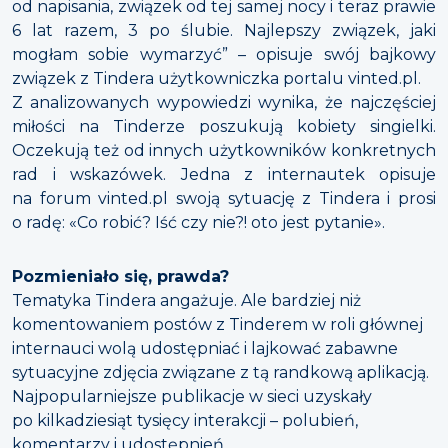
od napisania, związek od tej samej nocy i teraz prawie
6 lat razem, 3 po ślubie. Najlepszy związek, jaki
mogłam sobie wymarzyć” – opisuje swój bajkowy
związek z Tindera użytkowniczka portalu vinted.pl.
Z analizowanych wypowiedzi wynika, że najczęściej
miłości na Tinderze poszukują kobiety singielki.
Oczekują też od innych użytkowników konkretnych
rad i wskazówek. Jedna z internautek opisuje
na forum vinted.pl swoją sytuację z Tindera i prosi
o radę: «Co robić? Iść czy nie?! oto jest pytanie».
Pozmieniało się, prawda?
Tematyka Tindera angażuje. Ale bardziej niż
komentowaniem postów z Tinderem w roli głównej
internauci wolą udostępniać i lajkować zabawne
sytuacyjne zdjęcia związane z tą randkową aplikacją.
Najpopularniejsze publikacje w sieci uzyskały
po kilkadziesiąt tysięcy interakcji – polubień,
komentarzy i udostępnień.