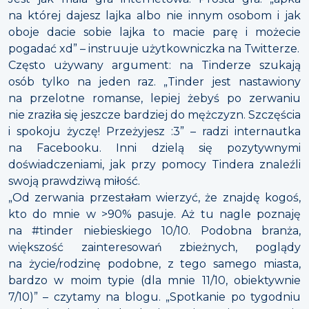
na której dajesz lajka albo nie innym osobom i jak
oboje dacie sobie lajka to macie parę i możecie
pogadać xd” – instruuje użytkowniczka na Twitterze.
Często używany argument: na Tinderze szukają
osób tylko na jeden raz. „Tinder jest nastawiony
na przelotne romanse, lepiej żebyś po zerwaniu
nie zraziła się jeszcze bardziej do mężczyzn. Szczęścia
i spokoju życzę! Przeżyjesz :3” – radzi internautka
na Facebooku. Inni dzielą się pozytywnymi
doświadczeniami, jak przy pomocy Tindera znaleźli
swoją prawdziwą miłość.
„Od zerwania przestałam wierzyć, że znajdę kogoś,
kto do mnie w >90% pasuje. Aż tu nagle poznaję
na #tinder niebieskiego 10/10. Podobna branża,
większość zainteresowań zbieżnych, poglądy
na życie/rodzinę podobne, z tego samego miasta,
bardzo w moim typie (dla mnie 11/10, obiektywnie
7/10)” – czytamy na blogu. „Spotkanie po tygodniu