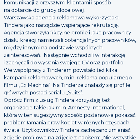
komunikacji z przyszłymi klientami i sposób
na dotarcie do grupy docelowej.
Warszawska agencja reklamowa wykorzystała
Tindera jako narządzie wspierające rekrutację.
Agencja stworzyła fikcyjne profile i jako pracownicy
działu kreacji namierzali potencjalnych pracowników,
między innymi na podstawie wspólnych
zainteresowań. Następnie wchodzili w interakcję
i zachęcali do wysłania swojego CV oraz portfolio.
We współpracy z Tinderem powstało też kilka
kampanii reklamowych, m.in. reklama popularnego
filmu „Ex Machina”. Na Tinderze znalazły się profile
głównych postaci serialu „Suits”.
Oprócz firm z usług Tindera korzystają też
organizacje takie jak m.in. Amnesty International,
która w ten sugestywny sposób postanowiła pokazać
problem łamania praw kobiet w różnych częściach
świata. Użytkowników Tindera zachęcano zmieniać
zdjęcie profilowe na zdjęcie z napisem: „Nie wszystkie