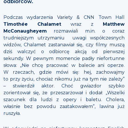
odbiorców.
Podczas wydarzenia Variety & CNN Town Hall
Timothée Chalamet
wraz z
Matthew
McConaugheyem
rozmawiali m.in. o coraz
trudniejszym utrzymaniu uwagi współczesnych
widzów, Chalamet zastanawiał się, czy filmy muszą
dziś walczyć o odbiorcę akcją od pierwszej
sekundy. W pewnym momencie padły niefortunne
słowa: „Nie chcę pracować w balecie ani operze.
W rzeczach, gdzie mówi się: hej, zachowajmy
to przy życiu, chociaż nikomu już na tym nie zależy”
– stwierdził aktor. Choć gwiazdor szybko
zorientował się, że przeszarżował i dodał: „Wszelki
szacunek dla ludzi z opery i baletu. Cholera,
właśnie bez powodu zaatakowałem”, lawina już
ruszyła.