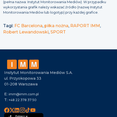
(pełna nazwa: Instytut Monitorowania Mediów). W przypadku
wykorzystania grafik należy wskazać źródło (nazwę Instytut
Monitorowania Mediów lub logotyp) przy każdej grafice.
Tagi:
FC Barcelona
,
piłka nożna
,
RAPORT IMM
,
Robert Lewandowski
,
SPORT
Instytut Monitorowania Mediów S.A.
ul. Przyokopowa 33
01-208 Warszawa
E:
imm@imm.com.pl
T:
+48 22 378 37 50