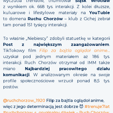
wyczucia trendów, triumfował
Śląsk Wrocław
z wynikiem ok. 668 tys. interakcji. Z kolei dłuższe,
kuluarowe i lifestylowe materiały na
YouTubie
to domena
Ruchu Chorzów
– klub z Cichej zebrał
tam ponad 151 tysięcy interakcji.
To właśnie
„
Niebiescy” zdobyli statuetkę w kategorii
Post z największym zaangażowaniem
.
TikTokowy film
Filip za bajtla oglądoł anime…
uzyskał pod jednym materiałem aż 186 tys.
interakcji. Ruch Chorzów otrzymał od IMM także
miano
Najbardziej pracowitego działu
komunikacji
. W analizowanym okresie na swoje
profile społecznościowe wrzucił ponad 8,5 tys.
postów.
@ruchchorzow_1920
Filip za bajtla oglądoł anime,
więc z jego determinacją jest dobrze 😈
#trenuje7lat
#ruchchorzow
♬ oryginalny dźwięk – Ruch Chorzów