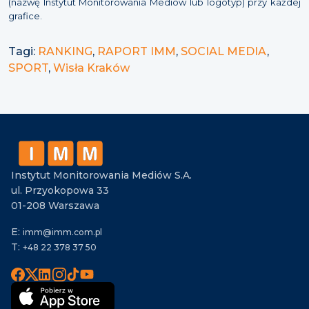
(nazwę Instytut Monitorowania Mediów lub logotyp) przy każdej
grafice.
Tagi:
RANKING
,
RAPORT IMM
,
SOCIAL MEDIA
,
SPORT
,
Wisła Kraków
Instytut Monitorowania Mediów S.A.
ul. Przyokopowa 33
01-208 Warszawa
E:
imm@imm.com.pl
T:
+48 22 378 37 50