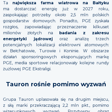
Ta
największa farma wiatrowa na Bałtyku
ma dostarczać energię już w 2027 roku,
zaspokajając potrzeby około 2,5 mln polskich
gospodarstw domowych. Ponadto, PGE zyskała
rozgłos, zapowiadając przeznaczenie kilkuset
milionów złotych na
badania z zakresu
energetyki jądrowej
oraz analizę trzech
potencjalnych lokalizacji elektrowni atomowych:
w Bełchatowie, Turowie i Koninie. W obszarze
działań sponsoringowych eksponujących markę
PGE, media sportowe relacjonowały kolejne rundy
żużlowej PGE Ekstraligi.
Tauron rośnie pomimo wyzwań
Grupa Tauron uplasowała się na drugim miejscu,
z siłą marki przekraczającą 2,2 mln pkt., pomimo
wizerunkowych wyzwań. Pozytywny obraz