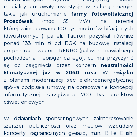
medialny budowały inwestycje w zieloną energię,
takie jak uruchomienie
farmy fotowoltaicznej
Proszówek
(moc 55 MW), na terenie
której zainstalowano 100 tys. modułów bifacjalnych
(dwustronnych) paneli. Tauron pozyskał również
ponad 133 mln zł od BGK na budowę instalacji
do produkcji wodoru RFNBO (paliwa odnawialnego
pochodzenia niebiogenicznego), co ma przyczynić
się do osiągnięcia przez koncern
neutralności
klimatycznej już w 2040 roku
. W związku
z planami modernizacji sieci elektroenergetycznej
spółka podpisała umowę na opracowanie koncepcji
informatycznej zarządzania 700 tys. punktów
oświetleniowych.
W działaniach sponsoringowych zainteresowanie
szerszej publiczności oraz mediów wzbudziły
koncerty zagranicznych gwiazd, m.in. Billie Eilish,