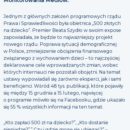
Monitorowania Mediów.
Jednym z głównych założeń programowych rządu
Prawa i Sprawiedliwości była obietnica „500 złotych
na dziecko”. Premier Beata Szydło w swoim expose
zapowiadała, że będzie to najważniejszy projekt
nowego rządu. Poprawa sytuacji demograficznej
w Polsce, zmniejszenie obciążenia finansowego
związanego z wychowaniem dzieci – to najczęściej
deklarowane cele wprowadzanych zmian, wobec
których internauci nie pozostali obojętni. Na temat
ustawy wypowiadali się zarówno eksperci, jak i sami
beneficjenci. Wśród 48 tys. publikacji, które pojawiły
się między 15 grudnia a 15 lutego, najwięcej
o programie mówiło się na Facebooku, gdzie ukazało
się 55 % wszystkich informacji na ten temat.
„Kto zapłaci 500 zł na dziecko?”, „Kto dostanie
pieniądze?”,” Czy i gdzie mogę się ubiegać?” –