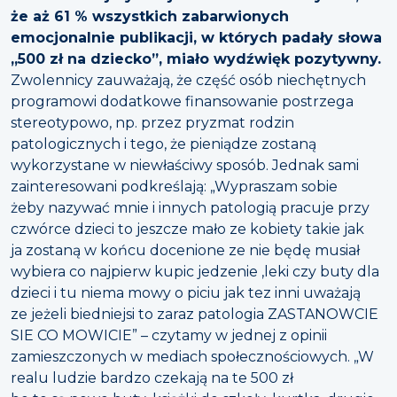
że aż 61 % wszystkich zabarwionych
emocjonalnie publikacji, w których padały słowa
„500 zł na dziecko”, miało wydźwięk pozytywny.
Zwolennicy zauważają, że część osób niechętnych
programowi dodatkowe finansowanie postrzega
stereotypowo, np. przez pryzmat rodzin
patologicznych i tego, że pieniądze zostaną
wykorzystane w niewłaściwy sposób. Jednak sami
zainteresowani podkreślają: „Wypraszam sobie
żeby nazywać mnie i innych patologią pracuje przy
czwórce dzieci to jeszcze mało ze kobiety takie jak
ja zostaną w końcu docenione ze nie będę musiał
wybiera co najpierw kupic jedzenie ,leki czy buty dla
dzieci i tu niema mowy o piciu jak tez inni uważają
ze jeżeli biedniejsi to zaraz patologia ZASTANOWCIE
SIE CO MOWICIE” – czytamy w jednej z opinii
zamieszczonych w mediach społecznościowych. „W
realu ludzie bardzo czekają na te 500 zł