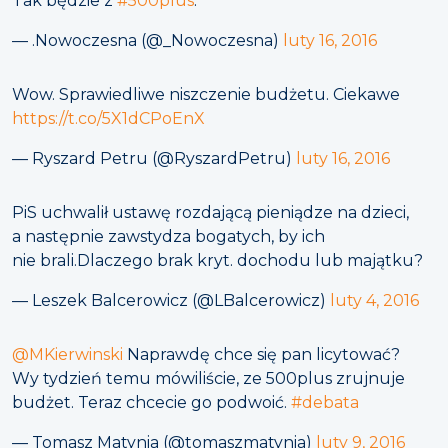
Tak będzie z
#500plus
.
— .Nowoczesna (@_Nowoczesna)
luty 16, 2016
Wow. Sprawiedliwe niszczenie budżetu. Ciekawe
https://t.co/5X1dCPoEnX
— Ryszard Petru (@RyszardPetru)
luty 16, 2016
PiS uchwalił ustawę rozdającą pieniądze na dzieci,
a następnie zawstydza bogatych, by ich
nie brali.Dlaczego brak kryt. dochodu lub majątku?
— Leszek Balcerowicz (@LBalcerowicz)
luty 4, 2016
@MKierwinski
Naprawdę chce się pan licytować?
Wy tydzień temu mówiliście, ze 500plus zrujnuje
budżet. Teraz chcecie go podwoić.
#debata
— Tomasz Matynia (@tomaszmatynia)
luty 9, 2016