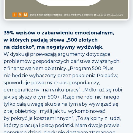
39% wpisów o zabarwieniu emocjonalnym,
w których padają słowa „500 złotych
na dziecko”, ma negatywny wydźwięk.
W dyskusji przeważają argumenty dotyczące
problemów gospodarczych państwa związanych
z finansowaniem obietnicy. „Program 500 Plus
nie będzie wybaczony przez pokolenia Polaków,
spowoduje poważny chaos gospodarczy,
demograficzny i na rynku pracy”, „Mdło już się robi
jak się słyszy o tym 500+ ..Rząd nie robi nic innego
tylko całą uwagę skupia na tym aby wywiązać się
z tej obietnicy i myśli jak tu wykombinować
by pokryć je kosztem innych”, „To są kpiny z ludzi,
którzy pracują i płacą podatki. Mam dwoje prawie
dorosłych dzieci, nigdy nie dostałam złamanego