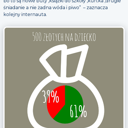
bo to są nowe buty ,książki do szkoły ,kurtka ,drugie
śniadanie a nie żadna wóda i piwo” – zaznacza
kolejny internauta.