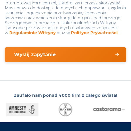
internetowej imm.com.pl, z której zamierzasz skorzystać.
Masz prawo do dostępu do danych, ich poprawiania, żądania
usunięcia i ograniczenia przetwarzania, zgłoszenia
sprzeciwu oraz wniesienia skargi do organu nadzorczego.
Szczegółowe informacje o funkcjonalnościach Witryny
i sposobie przetwarzania danych osobowych znajdziesz
w
Regulaminie Witryny
oraz w
Polityce Prywatności
.
A
lt
e
r
Zaufało nam ponad
4000 firm z całego świata!
n
a
ti
v
e