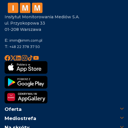
:
Instytut Monitorowania Mediów S.A.
ul. Przyokopowa 33
01-208 Warszawa
E:
imm@imm.com.pl
T:
+48 22 378 37 50
Oferta
Mediostrefa
Na skróty